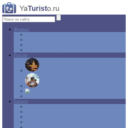
Журнал
Интересные факты
Новости
Ответы на вопросы
Свадебное путешествие
Россия
Центр
Алтай
Крым
Сибирь
Европа
Англия
Греция
Испания
Италия
Франция