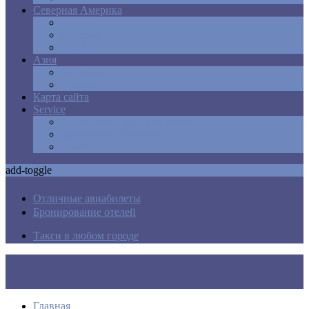
Северная Америка
Канада
Мексика
США
Азия
Армения
Израиль
Карта сайта
Service
Авиабилеты в любую точку
Бронирования отелей
Трансфер
add-toggle
Отличные авиабилеты
Бронирование отелей
Такси в любом городе
Главная