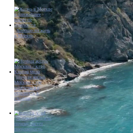
Хорошо ли жить
в Москве
Ночная жизнь
Москвы – где
развлечься и
отдохнуть в
столице
Путёвка в ад или
почему растёт
популярность