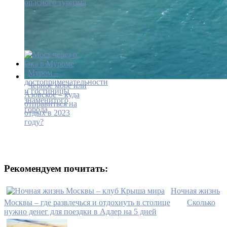
опасного туризма
Муром –
достопримечательности
Черное море или
и гостиницы
Азовское – куда
знаменитого
отправиться на
города
отдых в 2023
году?
Рекомендуем почитать:
Ночная жизнь
Москвы – где развлечься и отдохнуть в столице
Сколько
нужно денег для поездки в Адлер на 5 дней