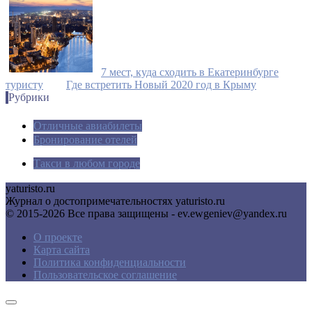
7 мест, куда сходить в Екатеринбурге
туристу
Где встретить Новый 2020 год в Крыму
Рубрики
Отличные авиабилеты
Бронирование отелей
Такси в любом городе
yaturisto.ru
Журнал о достопримечательностях yaturisto.ru
© 2015-2026 Все права защищены - ev.ewgeniev@yandex.ru
О проекте
Карта сайта
Политика конфиденциальности
Пользовательское соглашение