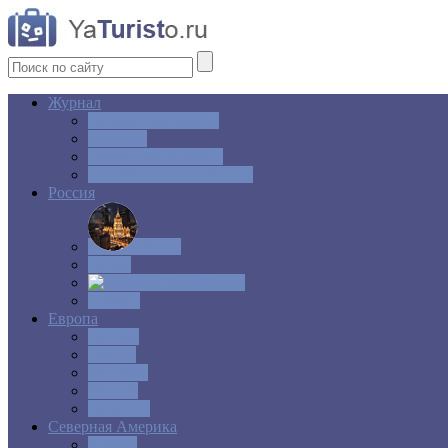
Журнал
Интересные факты
Новости
Ответы на вопросы
Свадебное путешествие
Россия
Центр
Алтай
Крым
Сибирь
Европа
Англия
Греция
Испания
Италия
Франция
Северная Америка
Канада