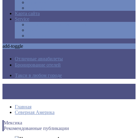
Армения
Израиль
Карта сайта
Service
Авиабилеты в любую точку
Бронирования отелей
Трансфер
add-toggle
Отличные авиабилеты
Бронирование отелей
Такси в любом городе
Главная
Северная Америка
Мексика
Рекомендованные публикации