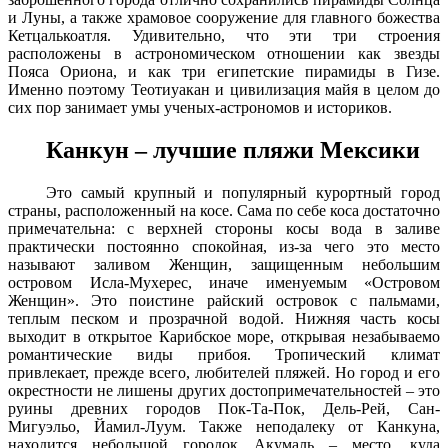
и Луны, а также храмовое сооружение для главного божества
Кетцалькоатля. Удивительно, что эти три строения
расположены в астрономическом отношении как звезды
Пояса Ориона, и как три египетские пирамиды в Гизе.
Именно поэтому Теотиуакан и цивилизация майя в целом до
сих пор занимает умы ученых-астрономов и историков.
Канкун – лучшие пляжи Мексики
Это самый крупный и популярный курортный город
страны, расположенный на косе. Сама по себе коса достаточно
примечательна: с верхней стороны косы вода в заливе
практически постоянно спокойная, из-за чего это место
называют заливом Женщин, защищенным небольшим
островом Исла-Мухерес, иначе именуемым «Островом
Женщин». Это поистине райский островок с пальмами,
теплым песком и прозрачной водой. Нижняя часть косы
выходит в открытое Карибское море, открывая незабываемо
романтические виды прибоя. Тропический климат
привлекает, прежде всего, любителей пляжей. Но город и его
окрестности не лишены других достопримечательностей – это
руины древних городов Пок-Та-Пок, Дель-Рей, Сан-
Мигуэльо, Йамил-Луум. Также неподалеку от Канкуна,
находится небольшой городок Акумаль – место, куда