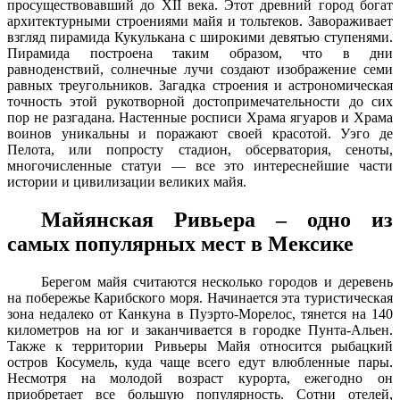
просуществовавший до XII века. Этот древний город богат
архитектурными строениями майя и тольтеков. Завораживает
взгляд пирамида Кукулькана с широкими девятью ступенями.
Пирамида построена таким образом, что в дни
равноденствий, солнечные лучи создают изображение семи
равных треугольников. Загадка строения и астрономическая
точность этой рукотворной достопримечательности до сих
пор не разгадана. Настенные росписи Храма ягуаров и Храма
воинов уникальны и поражают своей красотой. Уэго де
Пелота, или попросту стадион, обсерватория, сеноты,
многочисленные статуи — все это интереснейшие части
истории и цивилизации великих майя.
Майянская Ривьера – одно из
самых популярных мест в Мексике
Берегом майя считаются несколько городов и деревень
на побережье Карибского моря. Начинается эта туристическая
зона недалеко от Канкуна в Пуэрто-Морелос, тянется на 140
километров на юг и заканчивается в городке Пунта-Альен.
Также к территории Ривьеры Майя относится рыбацкий
остров Косумель, куда чаще всего едут влюбленные пары.
Несмотря на молодой возраст курорта, ежегодно он
приобретает все большую популярность. Сотни отелей,