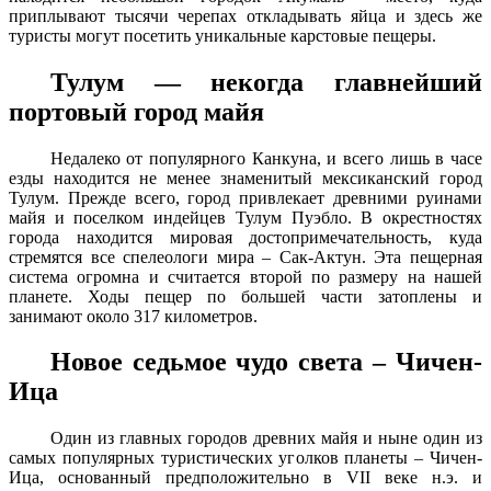
приплывают тысячи черепах откладывать яйца и здесь же
туристы могут посетить уникальные карстовые пещеры.
Тулум — некогда главнейший
портовый город майя
Недалеко от популярного Канкуна, и всего лишь в часе
езды находится не менее знаменитый мексиканский город
Тулум. Прежде всего, город привлекает древними руинами
майя и поселком индейцев Тулум Пуэбло. В окрестностях
города находится мировая достопримечательность, куда
стремятся все спелеологи мира – Сак-Актун. Эта пещерная
система огромна и считается второй по размеру на нашей
планете. Ходы пещер по большей части затоплены и
занимают около 317 километров.
Новое седьмое чудо света – Чичен-
Ица
Один из главных городов древних майя и ныне один из
самых популярных туристических уголков планеты – Чичен-
Ица, основанный предположительно в VII веке н.э. и