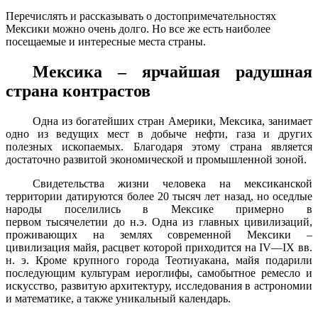
Перечислять и рассказывать о достопримечательностях
Мексики можно очень долго. Но все же есть наиболее
посещаемые и интересные места страны.
Мексика – ярчайшая радушная
страна контрастов
Одна из богатейших стран Америки, Мексика, занимает
одно из ведущих мест в добыче нефти, газа и других
полезных ископаемых. Благодаря этому страна является
достаточно развитой экономической и промышленной зоной.
Свидетельства жизни человека на мексиканской
территории датируются более 20 тысяч лет назад, но оседлые
народы поселились в Мексике примерно в
первом тысячелетии до н.э. Одна из главных цивилизаций,
проживающих на землях современной Мексики –
цивилизация майя, расцвет которой приходится на IV—IX вв.
н. э. Кроме крупного города Теотиуакана, майя подарили
последующим культурам иероглифы, самобытное ремесло и
искусство, развитую архитектуру, исследования в астрономии
и математике, а также уникальный календарь.