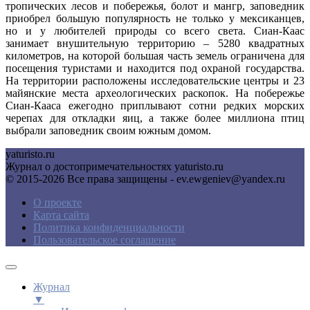
тропических лесов и побережья, болот и мангр, заповедник
приобрел большую популярность не только у мексиканцев,
но и у любителей природы со всего света. Сиан-Каас
занимает внушительную территорию – 5280 квадратных
километров, на которой большая часть земель ограничена для
посещения туристами и находится под охраной государства.
На территории расположены исследовательские центры и 23
майянские места археологических раскопок. На побережье
Сиан-Кааса ежегодно приплывают сотни редких морских
черепах для откладки яиц, а также более миллиона птиц
выбрали заповедник своим южным домом.
yaturisto.ru
Журнал о достопримечательностях yaturisto.ru
© 2015-2026 Все права защищены - ev.ewgeniev@yandex.ru
О проекте
Карта сайта
Политика конфиденциальности
Пользовательское соглашение
Журнал
▼