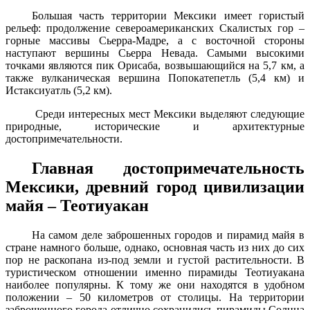
Большая часть территории Мексики имеет гористый
рельеф: продолжение североамериканских Скалистых гор –
горные массивы Сьерра-Мадре, а с восточной стороны
наступают вершины Сьерра Невада. Самыми высокими
точками являются пик Орисаба, возвышающийся на 5,7 км, а
также вулканическая вершина Попокатепетль (5,4 км) и
Истаксиуатль (5,2 км).
Среди интересных мест Мексики выделяют следующие
природные, исторические и архитектурные
достопримечательности.
Главная достопримечательность
Мексики, древний город цивилизации
майя – Теотиуакан
На самом деле заброшенных городов и пирамид майя в
стране намного больше, однако, основная часть из них до сих
пор не раскопана из-под земли и густой растительности. В
туристическом отношении именно пирамиды Теотиуакана
наиболее популярны. К тому же они находятся в удобном
положении – 50 километров от столицы. На территории
заброшенного города отлично сохранились пирамиды Солнца