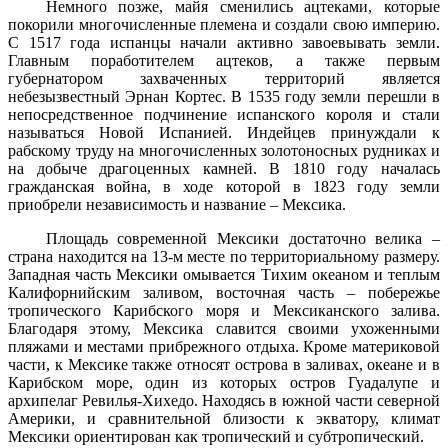
Немного позже, майя сменились ацтеками, которые
покорили многочисленные племена и создали свою империю.
С 1517 года испанцы начали активно завоевывать земли.
Главным поработителем ацтеков, а также первым
губернатором захваченных территорий является
небезызвестный Эрнан Кортес. В 1535 году земли перешли в
непосредственное подчинение испанского короля и стали
называться Новой Испанией. Индейцев принуждали к
рабскому труду на многочисленных золотоносных рудниках и
на добыче драгоценных камней. В 1810 году началась
гражданская война, в ходе которой в 1823 году земли
приобрели независимость и название – Мексика.
Площадь современной Мексики достаточно велика –
страна находится на 13-м месте по территориальному размеру.
Западная часть Мексики омывается Тихим океаном и теплым
Калифорнийским заливом, восточная часть – побережье
тропического Карибского моря и Мексиканского залива.
Благодаря этому, Мексика славится своими ухоженными
пляжами и местами прибрежного отдыха. Кроме материковой
части, к Мексике также относят острова в заливах, океане и в
Карибском море, один из которых остров Гуадалупе и
архипелаг Ревилья-Хихедо. Находясь в южной части северной
Америки, и сравнительной близости к экватору, климат
Мексики ориентирован как тропический и субтропический.