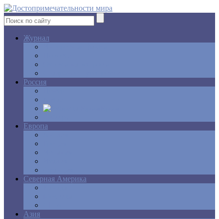
Журнал
Интересные факты
Новости
Ответы на вопросы
Свадебное путешествие
Россия
Центр
Алтай
Крым
Сибирь
Европа
Англия
Греция
Испания
Италия
Франция
Северная Америка
Канада
Мексика
США
Азия