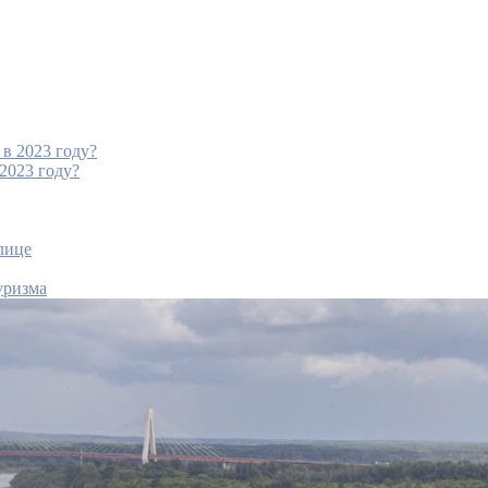
 2023 году?
лице
уризма