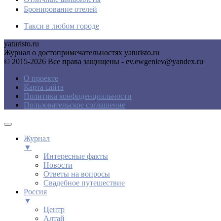
Бронирование отелей
Такси в любом городе
yaturisto.ru
Журнал о достопримечательностях yaturisto.ru
© 2015-2026 Все права защищены - ev.ewgeniev@yandex.ru
О проекте
Карта сайта
Политика конфиденциальности
Пользовательское соглашение
Журнал
▼
Интересные факты
Новости
Ответы на вопросы
Свадебное путешествие
Россия
▼
Центр
Алтай