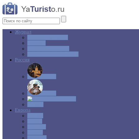
Журнал
Интересные факты
Новости
Ответы на вопросы
Свадебное путешествие
Россия
Центр
Алтай
Крым
Сибирь
Европа
Англия
Греция
Испания
Италия
Франция