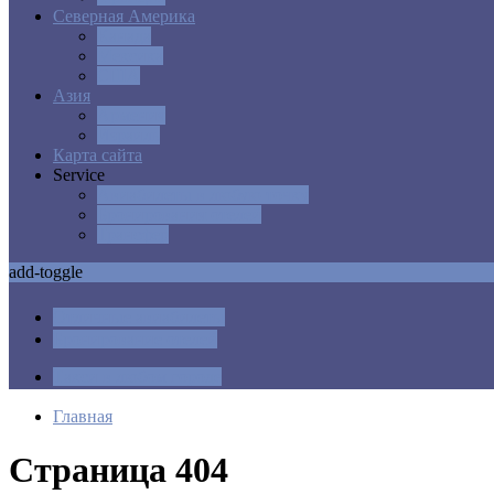
Северная Америка
Канада
Мексика
США
Азия
Армения
Израиль
Карта сайта
Service
Авиабилеты в любую точку
Бронирования отелей
Трансфер
add-toggle
Отличные авиабилеты
Бронирование отелей
Такси в любом городе
Главная
Страница 404