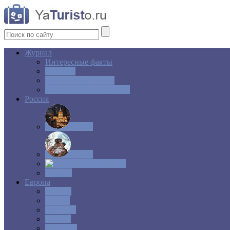
Журнал
Интересные факты
Новости
Ответы на вопросы
Свадебное путешествие
Россия
Центр
Алтай
Крым
Сибирь
Европа
Англия
Греция
Испания
Италия
Франция