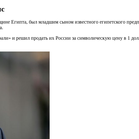
ис
ине Египта, был младшим сыном известного египетского предпр
а.
и» и решил продать их России за символическую цену в 1 долл