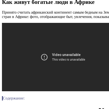
Как живут богатые люди в Африке
Принято считать африканский континент самым бедным на Земл
стран в Африке: фото, отображающие быт, увлечения, показыв
Содержание: