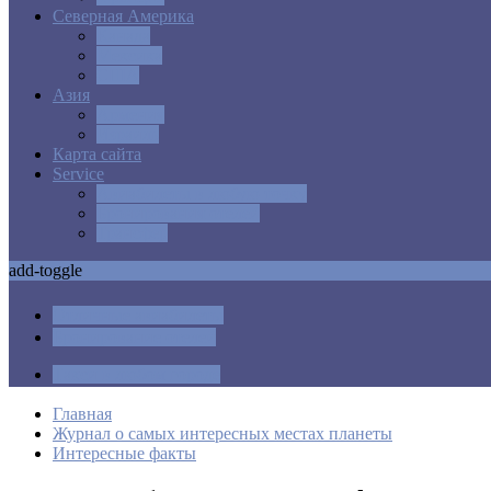
Северная Америка
Канада
Мексика
США
Азия
Армения
Израиль
Карта сайта
Service
Авиабилеты в любую точку
Бронирования отелей
Трансфер
add-toggle
Отличные авиабилеты
Бронирование отелей
Такси в любом городе
Главная
Журнал о самых интересных местах планеты
Интересные факты