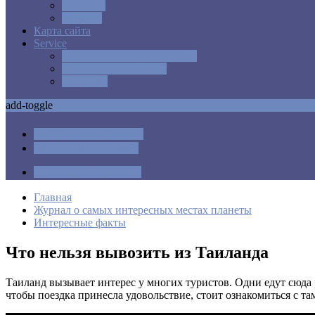
Армения
Израиль
Карта сайта
Service
Авиабилеты в любую точку
Бронирования отелей
Трансфер
add-toggle
Отличные авиабилеты
Бронирование отелей
Такси в любом городе
Главная
Журнал о самых интересных местах планеты
Интересные факты
Что нельзя вывозить из Таиланда
Таиланд вызывает интерес у многих туристов. Одни едут сюда 
чтобы поездка принесла удовольствие, стоит ознакомиться с т