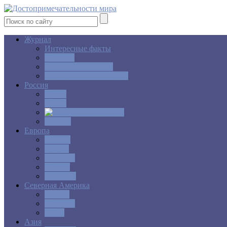
Журнал
Интересные факты
Новости
Ответы на вопросы
Свадебное путешествие
Россия
Центр
Алтай
Крым
Сибирь
Европа
Англия
Греция
Испания
Италия
Франция
Северная Америка
Канада
Мексика
США
Азия