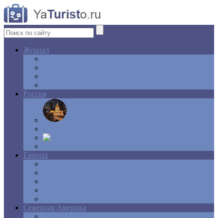
Журнал
Интересные факты
Новости
Ответы на вопросы
Свадебное путешествие
Россия
Центр
Алтай
Крым
Сибирь
Европа
Англия
Греция
Испания
Италия
Франция
Северная Америка
Канада