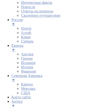
Интересные факты
Новости
Ответы на вопросы
Свадебное путешествие
Россия
▼
Центр
Алтай
Крым
Сибирь
Европа
▼
Англия
Греция
Испания
Италия
Франция
Северная Америка
▼
Канада
Мексика
США
Карта сайта
Service
▼