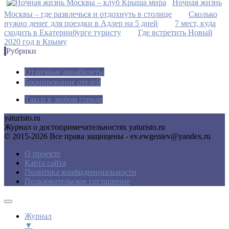
Ночная жизнь
Москвы – где развлечься и отдохнуть в столице
Сколько
нужно денег для поездки в Адлер на 5 дней
7 мест, куда
сходить в Екатеринбурге туристу
Где встретить Новый
2020 год в Крыму
Рубрики
Отличные авиабилеты
Бронирование отелей
Такси в любом городе
yaturisto.ru
Журнал о достопримечательностях yaturisto.ru
© 2015-2026 Все права защищены - ev.ewgeniev@yandex.ru
О проекте
Карта сайта
Политика конфиденциальности
Пользовательское соглашение
Журнал
▼