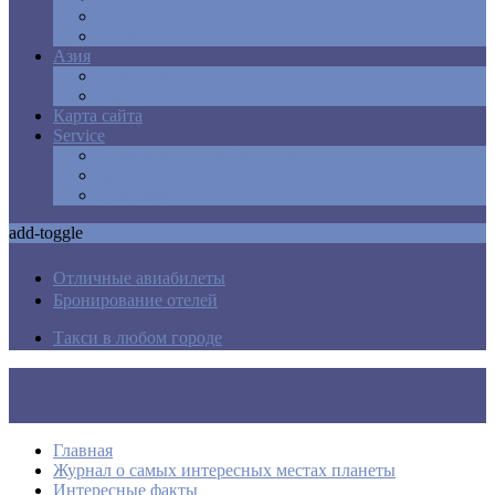
Мексика
США
Азия
Армения
Израиль
Карта сайта
Service
Авиабилеты в любую точку
Бронирования отелей
Трансфер
add-toggle
Отличные авиабилеты
Бронирование отелей
Такси в любом городе
Главная
Журнал о самых интересных местах планеты
Интересные факты