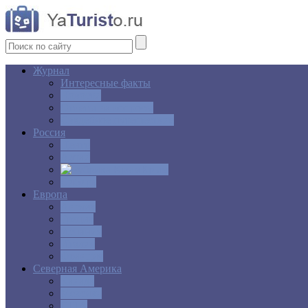
Журнал
Интересные факты
Новости
Ответы на вопросы
Свадебное путешествие
Россия
Центр
Алтай
Крым
Сибирь
Европа
Англия
Греция
Испания
Италия
Франция
Северная Америка
Канада
Мексика
США