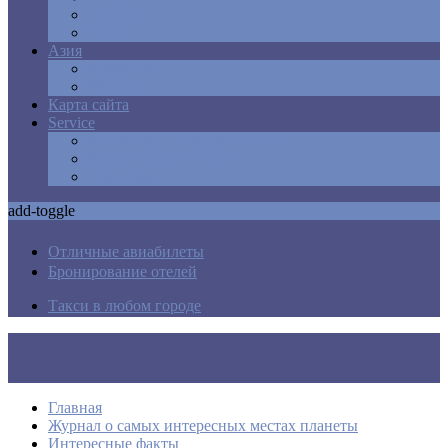
Мексика
США
Азия
Армения
Израиль
Карта сайта
Service
Авиабилеты в любую точку
Бронирования отелей
Трансфер
add-toggle
Отличные авиабилеты
Бронирование отелей
Такси в любом городе
Главная
Журнал о самых интересных местах планеты
Интересные факты