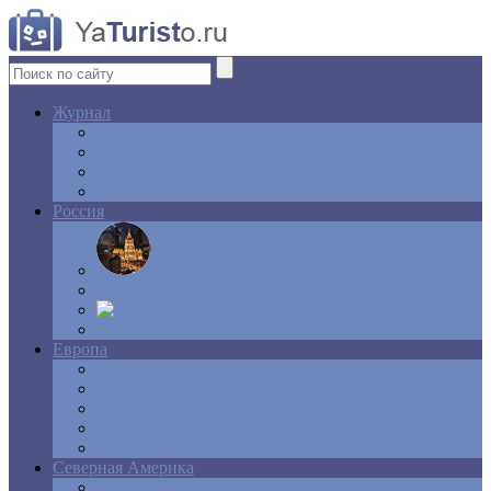
Журнал
Интересные факты
Новости
Ответы на вопросы
Свадебное путешествие
Россия
Центр
Алтай
Крым
Сибирь
Европа
Англия
Греция
Испания
Италия
Франция
Северная Америка
Канада