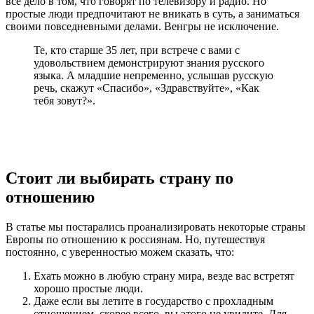
все дело в том, что говорят по телевизору и радио. Но
простые люди предпочитают не вникать в суть, а заниматься
своими повседневными делами. Венгры не исключение.
Те, кто старше 35 лет, при встрече с вами с
удовольствием демонстрируют знания русского
языка. А младшие непременно, услышав русскую
речь, скажут «Спасибо», «Здравствуйте», «Как
тебя зовут?».
Стоит ли выбирать страну по
отношению
В статье мы постарались проанализировать некоторые страны
Европы по отношению к россиянам. Но, путешествуя
постоянно, с уверенностью можем сказать, что:
Ехать можно в любую страну мира, везде вас встретят
хорошо простые люди.
Даже если вы летите в государство с прохладным
отношением, скорее всего, вы этого не увидите. Для