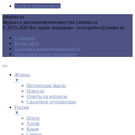
Такси в любом городе
yaturisto.ru
Журнал о достопримечательностях yaturisto.ru
© 2015-2026 Все права защищены - ev.ewgeniev@yandex.ru
О проекте
Карта сайта
Политика конфиденциальности
Пользовательское соглашение
Журнал
▼
Интересные факты
Новости
Ответы на вопросы
Свадебное путешествие
Россия
▼
Центр
Алтай
Крым
Сибирь