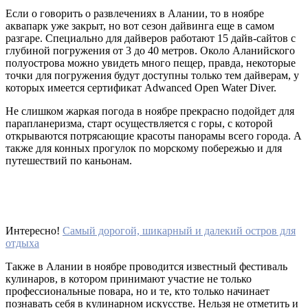
Если о говорить о развлечениях в Алании, то в ноябре
аквапарк уже закрыт, но вот сезон дайвинга еще в самом
разгаре. Специально для дайверов работают 15 дайв-сайтов с
глубиной погружения от 3 до 40 метров. Около Аланийского
полуострова можно увидеть много пещер, правда, некоторые
точки для погружения будут доступны только тем дайверам, у
которых имеется сертификат Adwanced Open Water Diver.
Не слишком жаркая погода в ноябре прекрасно подойдет для
парапланеризма, старт осуществляется с горы, с которой
открываются потрясающие красоты панорамы всего города. А
также для конных прогулок по морскому побережью и для
путешествий по каньонам.
Интересно!
Самый дорогой, шикарный и далекий остров для
отдыха
Также в Алании в ноябре проводится известный фестиваль
кулинаров, в котором принимают участие не только
профессиональные повара, но и те, кто только начинает
познавать себя в кулинарном искусстве. Нельзя не отметить и