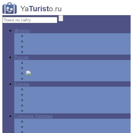
Журнал
Интересные факты
Новости
Ответы на вопросы
Свадебное путешествие
Россия
Центр
Алтай
Крым
Сибирь
Европа
Англия
Греция
Испания
Италия
Франция
Северная Америка
Канада
Мексика
США