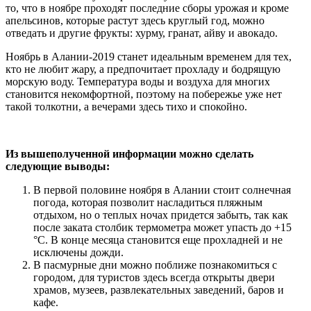
то, что в ноябре проходят последние сборы урожая и кроме
апельсинов, которые растут здесь круглый год, можно
отведать и другие фрукты: хурму, гранат, айву и авокадо.
Ноябрь в Алании-2019 станет идеальным временем для тех,
кто не любит жару, а предпочитает прохладу и бодрящую
морскую воду. Температура воды и воздуха для многих
становится некомфортной, поэтому на побережье уже нет
такой толкотни, а вечерами здесь тихо и спокойно.
Из вышеполученной информации можно сделать
следующие выводы:
В первой половине ноября в Алании стоит солнечная
погода, которая позволит насладиться пляжным
отдыхом, но о теплых ночах придется забыть, так как
после заката столбик термометра может упасть до +15
°С. В конце месяца становится еще прохладней и не
исключены дожди.
В пасмурные дни можно поближе познакомиться с
городом, для туристов здесь всегда открыты двери
храмов, музеев, развлекательных заведений, баров и
кафе.