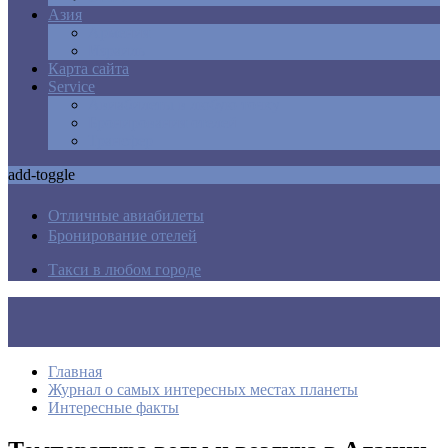
Азия
Армения
Израиль
Карта сайта
Service
Авиабилеты в любую точку
Бронирования отелей
Трансфер
add-toggle
Отличные авиабилеты
Бронирование отелей
Такси в любом городе
Главная
Журнал о самых интересных местах планеты
Интересные факты