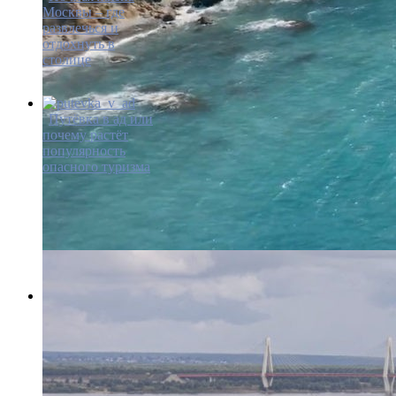
Москвы – где
развлечься и
отдохнуть в
столице
Путёвка в ад или
почему растёт
популярность
опасного туризма
Черное море или
Азовское – куда
отправиться на
отдых в 2023
году?