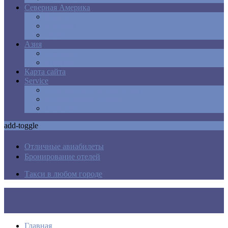
Северная Америка
Канада
Мексика
США
Азия
Армения
Израиль
Карта сайта
Service
Авиабилеты в любую точку
Бронирования отелей
Трансфер
add-toggle
Отличные авиабилеты
Бронирование отелей
Такси в любом городе
Главная