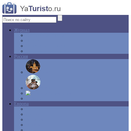
Журнал
Интересные факты
Новости
Ответы на вопросы
Свадебное путешествие
Россия
Центр
Алтай
Крым
Сибирь
Европа
Англия
Греция
Испания
Италия
Франция