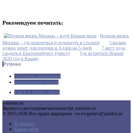
Рекомендуем почитать:
Ночная жизнь
Москвы – где развлечься и отдохнуть в столице
Сколько
нужно денег для поездки в Адлер на 5 дней
7 мест, куда
сходить в Екатеринбурге туристу
Где встретить Новый
2020 год в Крыму
Рубрики
Отличные авиабилеты
Бронирование отелей
Такси в любом городе
yaturisto.ru
Журнал о достопримечательностях yaturisto.ru
© 2015-2026 Все права защищены - ev.ewgeniev@yandex.ru
О проекте
Карта сайта