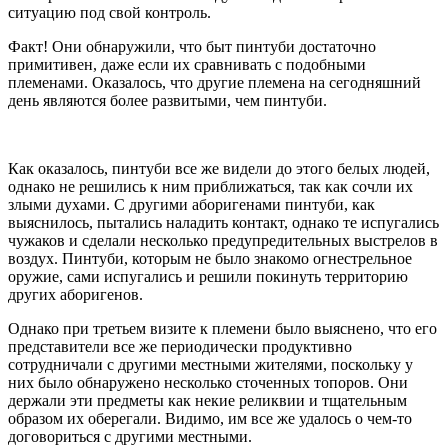
ситуацию под свой контроль.
Факт! Они обнаружили, что быт пинтуби достаточно
примитивен, даже если их сравнивать с подобными
племенами. Оказалось, что другие племена на сегодняшний
день являются более развитыми, чем пинтуби.
Как оказалось, пинтуби все же видели до этого белых людей,
однако не решились к ним приближаться, так как сочли их
злыми духами. С другими аборигенами пинтуби, как
выяснилось, пытались наладить контакт, однако те испугались
чужаков и сделали несколько предупредительных выстрелов в
воздух. Пинтуби, которым не было знакомо огнестрельное
оружие, сами испугались и решили покинуть территорию
других аборигенов.
Однако при третьем визите к племени было выяснено, что его
представители все же периодически продуктивно
сотрудничали с другими местными жителями, поскольку у
них было обнаружено несколько сточенных топоров. Они
держали эти предметы как некие реликвии и тщательным
образом их оберегали. Видимо, им все же удалось о чем-то
договориться с другими местными.