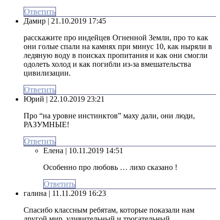
Ответить
Дамир
| 21.10.2019 17:45
расскажите про индейцев Огненной Земли, про то как
они голые спали на камнях при минус 10, как ныряли в
ледяную воду в поисках пропитания и как они смогли
одолеть холод и как погибли из-за вмешательства
цивилизации.
Ответить
Юрий
| 22.10.2019 23:21
Про “на уровне инстинктов” маху дали, они люди,
РАЗУМНЫЕ!
Ответить
Елена
| 10.11.2019 14:51
Особенно про любовь … лихо сказано !
Ответить
галина
| 11.11.2019 16:23
Спасибо классным ребятам, которые показали нам
другой мир, удивительный и трогательный…