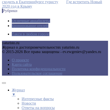
сходить в Екатеринбурге туристу
Где встретить Новый
2020 год в Крыму
Рубрики
Отличные авиабилеты
Бронирование отелей
Такси в любом городе
yaturisto.ru
Журнал о достопримечательностях yaturisto.ru
© 2015-2026 Все права защищены - ev.ewgeniev@yandex.ru
О проекте
Карта сайта
Политика конфиденциальности
Пользовательское соглашение
Журнал
▼
Интересные факты
Новости
Ответы на вопросы