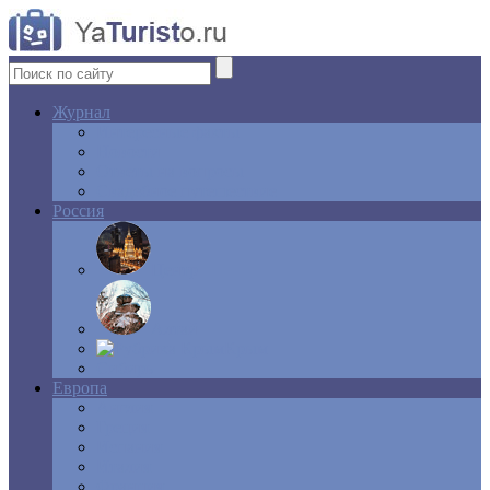
Журнал
Интересные факты
Новости
Ответы на вопросы
Свадебное путешествие
Россия
Центр
Алтай
Крым
Сибирь
Европа
Англия
Греция
Испания
Италия
Франция