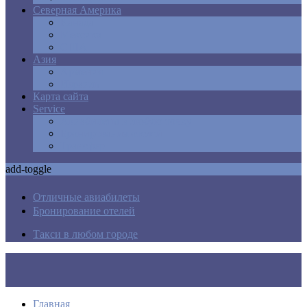
Северная Америка
Канада
Мексика
США
Азия
Армения
Израиль
Карта сайта
Service
Авиабилеты в любую точку
Бронирования отелей
Трансфер
add-toggle
Отличные авиабилеты
Бронирование отелей
Такси в любом городе
Главная