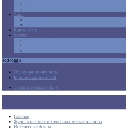
Мексика
США
Азия
Армения
Израиль
Карта сайта
Service
Авиабилеты в любую точку
Бронирования отелей
Трансфер
add-toggle
Отличные авиабилеты
Бронирование отелей
Такси в любом городе
Главная
Журнал о самых интересных местах планеты
Интересные факты