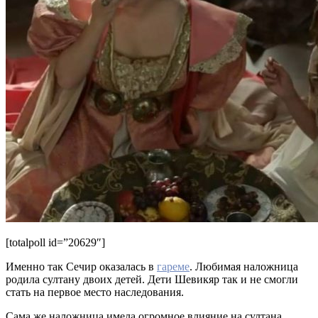
[totalpoll id=”20629″]
Именно так Сечир оказалась в
гареме
. Любимая наложница
родила султану двоих детей. Дети Шевикяр так и не смогли
стать на первое место наследования.
Сама же наложница имела огромное влияние на султана,