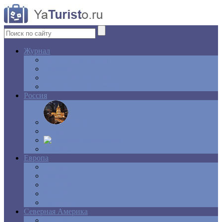
Журнал
Интересные факты
Новости
Ответы на вопросы
Свадебное путешествие
Россия
Центр
Алтай
Крым
Сибирь
Европа
Англия
Греция
Испания
Италия
Франция
Северная Америка
Канада