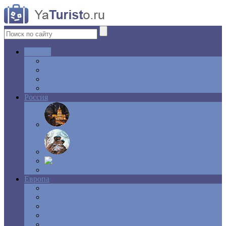
Журнал
Интересные факты
Новости
Ответы на вопросы
Свадебное путешествие
Россия
Центр
Алтай
Крым
Сибирь
Европа
Англия
Греция
Испания
Италия
Франция