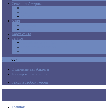
Северная Америка
Канада
Мексика
США
Азия
Армения
Израиль
Карта сайта
Service
Авиабилеты в любую точку
Бронирования отелей
Трансфер
add-toggle
Отличные авиабилеты
Бронирование отелей
Такси в любом городе
Главная