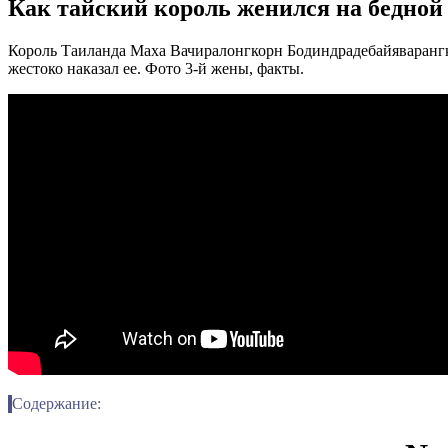
Как тайский король женился на бедной 
Король Таиланда Маха Вачиралонгкорн Бодиндрадебайяварангку
жестоко наказал ее. Фото 3-й жены, факты.
Содержание: