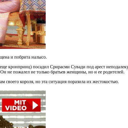
щена и побрита налысо.
 еще кронпринц) посадил Срирасми Сувади под арест неподалеку
н не пожалел не только братьев женщины, но и ее родителей.
 своего короля, но эта ситуация поразила их жестокостью.