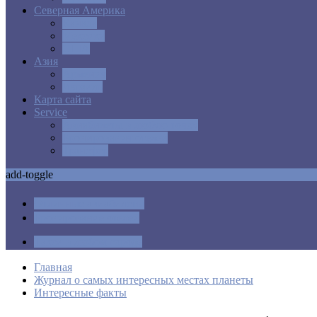
Северная Америка
Канада
Мексика
США
Азия
Армения
Израиль
Карта сайта
Service
Авиабилеты в любую точку
Бронирования отелей
Трансфер
add-toggle
Отличные авиабилеты
Бронирование отелей
Такси в любом городе
Главная
Журнал о самых интересных местах планеты
Интересные факты