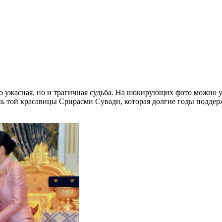
ко ужасная, но и трагичная судьба. На шокирующих фото можно у
тень той красавицы Срирасми Сувади, которая долгие годы подде