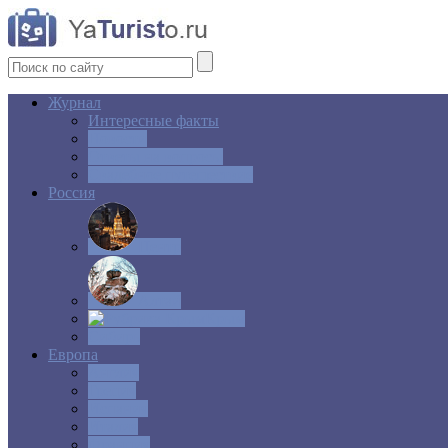
Журнал
Интересные факты
Новости
Ответы на вопросы
Свадебное путешествие
Россия
Центр
Алтай
Крым
Сибирь
Европа
Англия
Греция
Испания
Италия
Франция