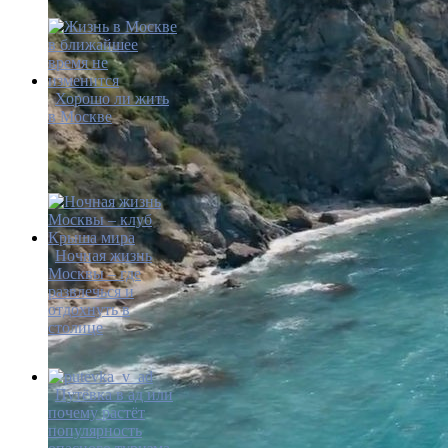
Хорошо ли жить
в Москве
Ночная жизнь
Москвы – где
развлечься и
отдохнуть в
столице
Путёвка в ад или
почему растёт
популярность