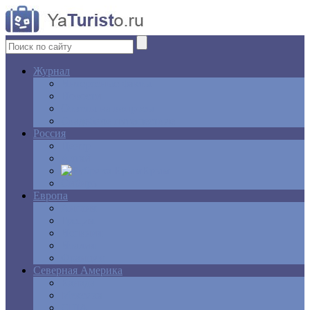
Журнал
Интересные факты
Новости
Ответы на вопросы
Свадебное путешествие
Россия
Центр
Алтай
Крым
Сибирь
Европа
Англия
Греция
Испания
Италия
Франция
Северная Америка
Канада
Мексика
США