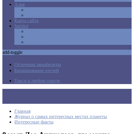
Азия
Армения
Израиль
Карта сайта
Service
Авиабилеты в любую точку
Бронирования отелей
Трансфер
add-toggle
Отличные авиабилеты
Бронирование отелей
Такси в любом городе
Главная
Журнал о самых интересных местах планеты
Интересные факты