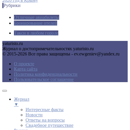
2020 год в Крыму
Рубрики
Отличные авиабилеты
Бронирование отелей
Такси в любом городе
yaturisto.ru
Журнал о достопримечательностях yaturisto.ru
© 2015-2026 Все права защищены - ev.ewgeniev@yandex.ru
О проекте
Карта сайта
Политика конфиденциальности
Пользовательское соглашение
Журнал
▼
Интересные факты
Новости
Ответы на вопросы
Свадебное путешествие