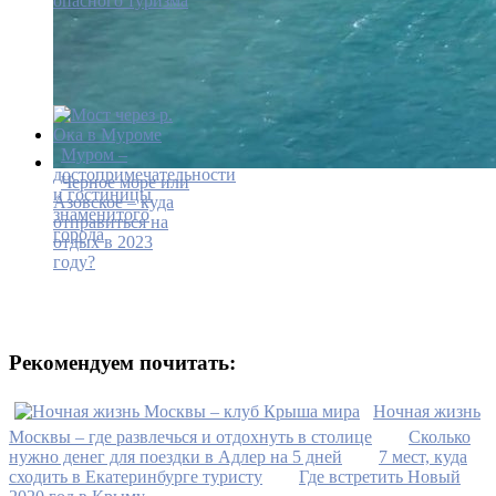
опасного туризма
Муром –
достопримечательности
Черное море или
и гостиницы
Азовское – куда
знаменитого
отправиться на
города
отдых в 2023
году?
Рекомендуем почитать:
Ночная жизнь
Москвы – где развлечься и отдохнуть в столице
Сколько
нужно денег для поездки в Адлер на 5 дней
7 мест, куда
сходить в Екатеринбурге туристу
Где встретить Новый