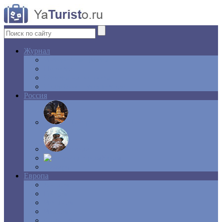
Журнал
Интересные факты
Новости
Ответы на вопросы
Свадебное путешествие
Россия
Центр
Алтай
Крым
Сибирь
Европа
Англия
Греция
Испания
Италия
Франция