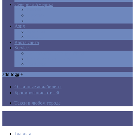
Северная Америка
Канада
Мексика
США
Азия
Армения
Израиль
Карта сайта
Service
Авиабилеты в любую точку
Бронирования отелей
Трансфер
add-toggle
Отличные авиабилеты
Бронирование отелей
Такси в любом городе
Главная