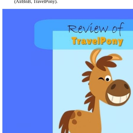
(AirBnB, TravelPony).