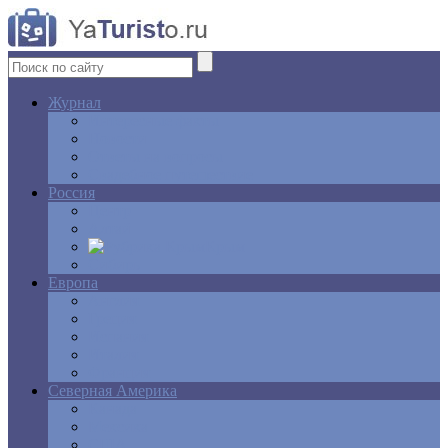
Журнал
Интересные факты
Новости
Ответы на вопросы
Свадебное путешествие
Россия
Центр
Алтай
Крым
Сибирь
Европа
Англия
Греция
Испания
Италия
Франция
Северная Америка
Канада
Мексика
США