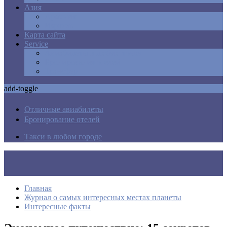
Азия
Армения
Израиль
Карта сайта
Service
Авиабилеты в любую точку
Бронирования отелей
Трансфер
add-toggle
Отличные авиабилеты
Бронирование отелей
Такси в любом городе
Главная
Журнал о самых интересных местах планеты
Интересные факты