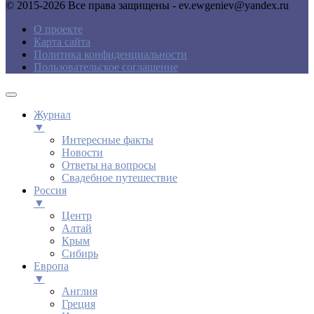
© 2015-2026 Все права защищены - ev.ewgeniev@yandex.ru
О проекте
Карта сайта
Политика конфиденциальности
Пользовательское соглашение
Журнал
▼
Интересные факты
Новости
Ответы на вопросы
Свадебное путешествие
Россия
▼
Центр
Алтай
Крым
Сибирь
Европа
▼
Англия
Греция