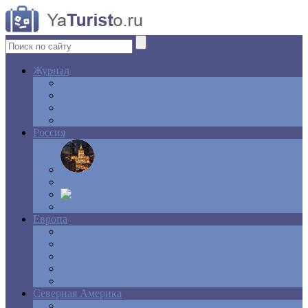
Журнал
Интересные факты
Новости
Ответы на вопросы
Свадебное путешествие
Россия
Центр
Алтай
Крым
Сибирь
Европа
Англия
Греция
Испания
Италия
Франция
Северная Америка
Канада