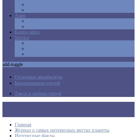
Мексика
США
Азия
Армения
Израиль
Карта сайта
Service
Авиабилеты в любую точку
Бронирования отелей
Трансфер
add-toggle
Отличные авиабилеты
Бронирование отелей
Такси в любом городе
Главная
Журнал о самых интересных местах планеты
Интересные факты