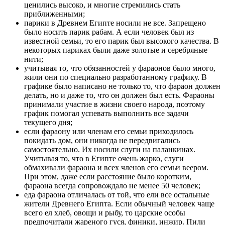
ценились высоко, и многие стремились стать
приближенными;
парики в Древнем Египте носили не все. Запрещено
было носить парик рабам. А если человек был из
известной семьи, то его парик был высокого качества. В
некоторых париках были даже золотые и серебряные
нити;
учитывая то, что обязанностей у фараонов было много,
жили они по специально разработанному графику. В
графике было написано не только то, что фараон должен
делать, но и даже то, что он должен был есть. Фараоны
принимали участие в жизни своего народа, поэтому
график помогал успевать выполнить все задачи
текущего дня;
если фараону или членам его семьи приходилось
покидать дом, они никогда не передвигались
самостоятельно. Их носили слуги на паланкинах.
Учитывая то, что в Египте очень жарко, слуги
обмахивали фараона и всех членов его семьи веером.
При этом, даже если расстояние было коротким,
фараона всегда сопровождало не менее 50 человек;
еда фараона отличалась от той, что ели все остальные
жители Древнего Египта. Если обычный человек чаще
всего ел хлеб, овощи и рыбу, то царские особы
предпочитали жареного гуся, финики, инжир. Пили