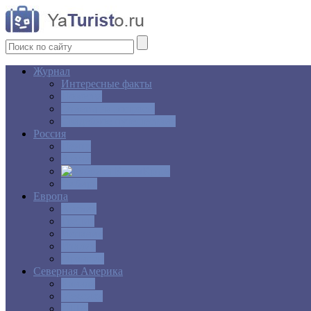
Журнал
Интересные факты
Новости
Ответы на вопросы
Свадебное путешествие
Россия
Центр
Алтай
Крым
Сибирь
Европа
Англия
Греция
Испания
Италия
Франция
Северная Америка
Канада
Мексика
США