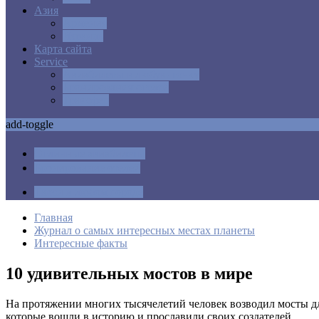
Азия
Армения
Израиль
Карта сайта
Service
Авиабилеты в любую точку
Бронирования отелей
Трансфер
add-toggle
Отличные авиабилеты
Бронирование отелей
Такси в любом городе
Главная
Журнал о самых интересных местах планеты
Интересные факты
10 удивительных мостов в мире
На протяжении многих тысячелетий человек возводил мосты дл
которые вошли в историю и прославили своих создателей.