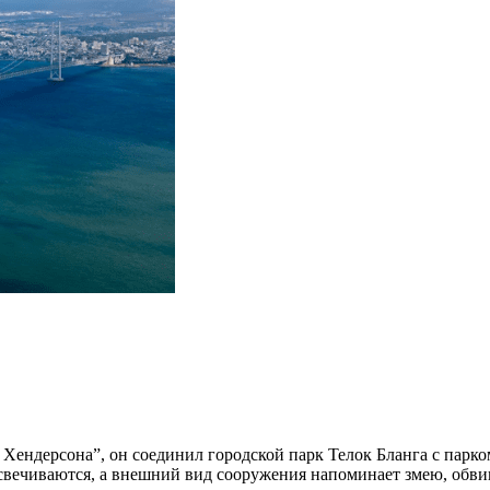
ендерсона”, он соединил городской парк Телок Бланга с парко
дсвечиваются, а внешний вид сооружения напоминает змею, обв