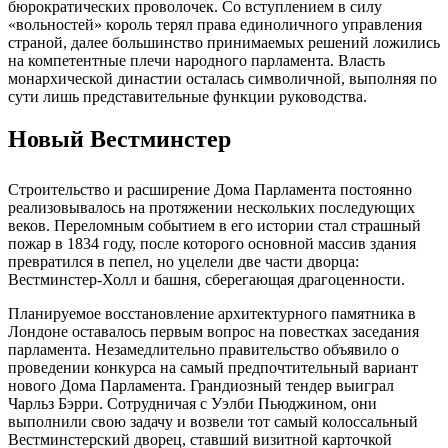
бюрократических проволочек. Со вступлением в силу
«вольностей» король терял права единоличного управления
страной, далее большинство принимаемых решений ложились
на компетентные плечи народного парламента. Власть
монархической династии осталась символичной, выполняя по
сути лишь представительные функции руководства.
Новый Вестминстер
Строительство и расширение Дома Парламента постоянно
реализовывалось на протяжении нескольких последующих
веков. Переломным событием в его истории стал страшный
пожар в 1834 году, после которого основной массив здания
превратился в пепел, но уцелели две части дворца:
Вестминстер-Холл и башня, сберегающая драгоценности.
Планируемое восстановление архитектурного памятника в
Лондоне оставалось первым вопрос на повестках заседания
парламента. Незамедлительно правительство объявило о
проведении конкурса на самый предпочтительный вариант
нового Дома Парламента. Грандиозный тендер выиграл
Чарльз Бэрри. Сотрудничая с Уэлби Пьюджином, они
выполнили свою задачу и возвели тот самый колоссальный
Вестминстерский дворец, ставший визитной карточкой