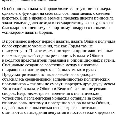
Особенностью палаты Лордов является отсутствие спикера,
однако его функции на себя взял обычный мешок с овечьей
шерстью. Ещё в древние времена продажа шерсти приносила
значительную долю дохода в государственную казну, и в знак
благодарности ценному экспортному товару его назначили
«спикером» палаты Лордов.
В противовес пафосу первой палаты, палата Общин получила
более скромные украшения, так как Лорды там не
присутствуют. При этом именно здесь и принимают главные
и важные для всей страны резолюции. В палате Общин
находятся представители правящей и оппозиционных партий.
Специально созданное расстояние между их ложами
приравнено к длине двух мечей, вытянутых в руках.
Предусмотрительность такого «зелёного коридора»
объяснялась средневековой вспыльчивостью политических
противников – так они не смогут навредить друг другу мечом.
Хотя силой в палате Общин в Великобритании не решают
споров. Ведь, несмотря на изменения в политическом
устройстве, парламентская монархия оставила за собой
главную роль, поэтому и поведение членов палаты Общин,
наделённых полномочиями от народа, сравнительно
отличаются от заседания депутатов в постсоветских державах.