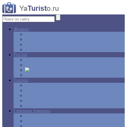
Журнал
Интересные факты
Новости
Ответы на вопросы
Свадебное путешествие
Россия
Центр
Алтай
Крым
Сибирь
Европа
Англия
Греция
Испания
Италия
Франция
Северная Америка
Канада
Мексика
США