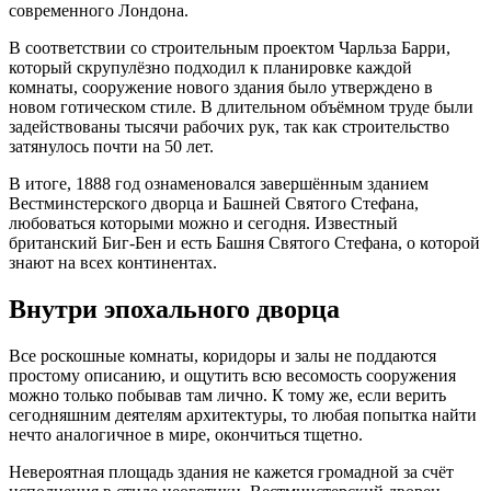
современного Лондона.
В соответствии со строительным проектом Чарльза Барри,
который скрупулёзно подходил к планировке каждой
комнаты, сооружение нового здания было утверждено в
новом готическом стиле. В длительном объёмном труде были
задействованы тысячи рабочих рук, так как строительство
затянулось почти на 50 лет.
В итоге, 1888 год ознаменовался завершённым зданием
Вестминстерского дворца и Башней Святого Стефана,
любоваться которыми можно и сегодня. Известный
британский Биг-Бен и есть Башня Святого Стефана, о которой
знают на всех континентах.
Внутри эпохального дворца
Все роскошные комнаты, коридоры и залы не поддаются
простому описанию, и ощутить всю весомость сооружения
можно только побывав там лично. К тому же, если верить
сегодняшним деятелям архитектуры, то любая попытка найти
нечто аналогичное в мире, окончиться тщетно.
Невероятная площадь здания не кажется громадной за счёт