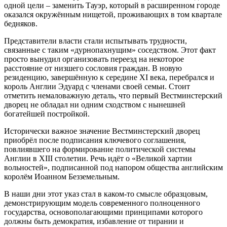
одной цели – заменить Тауэр, который в расширенном городе
оказался окружённым нищетой, проживающих в том квартале
бедняков.
Представители власти стали испытывать трудности,
связанные с таким «дурнопахнущим» соседством. Этот факт
просто вынудил организовать переезд на некоторое
расстояние от низшего сословия граждан. В новую
резиденцию, завершённую к середине ХI века, перебрался и
король Англии Эдуард с членами своей семьи. Стоит
отметить немаловажную деталь, что первый Вестминстерский
дворец не обладал ни одним сходством с нынешней
богатейшей постройкой.
Исторически важное значение Вестминстерский дворец
приобрёл после подписания ключевого соглашения,
повлиявшего на формирование политической системы
Англии в ХIII столетии. Речь идёт о «Великой хартии
вольностей», подписанной под напором общества английским
королём Иоанном Безземельным.
В наши дни этот указ стал в каком-то смысле образцовым,
демонстрирующим модель современного полноценного
государства, основополагающими принципами которого
должны быть демократия, избавление от тирании и