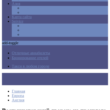
Азия
Армения
Израиль
Карта сайта
Service
Авиабилеты в любую точку
Бронирования отелей
Трансфер
add-toggle
Отличные авиабилеты
Бронирование отелей
Такси в любом городе
Главная
Европа
Англия