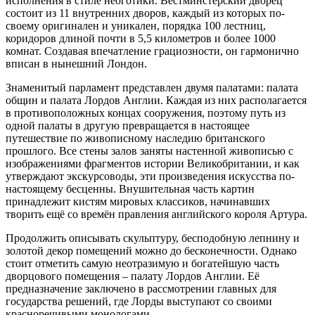
исполнения в стиле неоготики. Вестминстерский дворец
состоит из 11 внутренних дворов, каждый из которых по-
своему оригинален и уникален, порядка 100 лестниц,
коридоров длиной почти в 5,5 километров и более 1000
комнат. Создавая впечатление грациозности, он гармонично
вписан в нынешний Лондон.
Знаменитый парламент представлен двумя палатами: палата
общин и палата Лордов Англии. Каждая из них располагается
в противоположных концах сооружения, поэтому путь из
одной палаты в другую превращается в настоящее
путешествие по живописному наследию британского
прошлого. Все стены залов заняты настенной живописью с
изображениями фрагментов истории Великобритании, и как
утверждают экскурсоводы, эти произведения искусства по-
настоящему бесценны. Внушительная часть картин
принадлежит кистям мировых классиков, начинавших
творить ещё со времён правления английского короля Артура.
Продолжить описывать скульптуру, бесподобную лепнину и
золотой декор помещений можно до бесконечности. Однако
стоит отметить самую неотразимую и богатейшую часть
дворцового помещения – палату Лордов Англии. Её
предназначение заключено в рассмотрении главных для
государства решений, где Лорды выступают со своими
красноречивыми монологами.