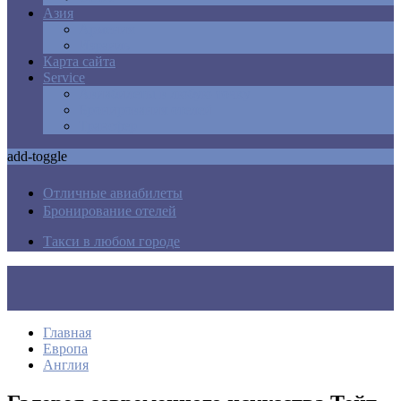
Азия
Армения
Израиль
Карта сайта
Service
Авиабилеты в любую точку
Бронирования отелей
Трансфер
add-toggle
Отличные авиабилеты
Бронирование отелей
Такси в любом городе
Главная
Европа
Англия