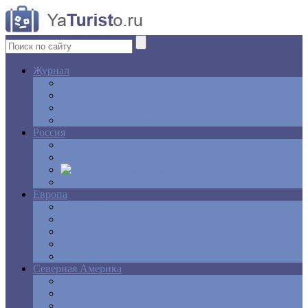
Журнал
Интересные факты
Новости
Ответы на вопросы
Свадебное путешествие
Россия
Центр
Алтай
Крым
Сибирь
Европа
Англия
Греция
Испания
Италия
Франция
Северная Америка
Канада
Мексика
США