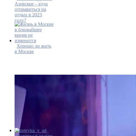
Азовское – куда
отправиться на
отдых в 2023
году?
Хорошо ли жить
в Москве
Путёвка в ад или