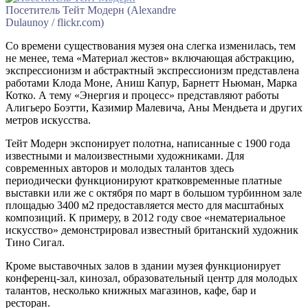
Посетитель Тейт Модерн (Alexandre
Dulaunoy / flickr.com)
Со времени существования музея она слегка изменилась, тем
не менее, тема «Материал жестов» включающая абстракцию,
экспрессионизм и абстрактный экспрессионизм представлена
работами Клода Моне, Аниш Капур, Барнетт Ньюман, Марка
Котко. А тему «Энергия и процесс» представляют работы
Алигьеро Боэтти, Казимир Малевича, Аны Мендьета и других
метров искусства.
Тейт Модерн экспонирует полотна, написанные с 1900 года
известными и малоизвестными художниками. Для
современных авторов и молодых талантов здесь
периодически функционируют кратковременные платные
выставки или же с октября по март в большом турбинном зале
площадью 3400 м2 предоставляется место для масштабных
композиций. К примеру, в 2012 году свое «нематериальное
искусство» демонстрировал известный британский художник
Тино Сигал.
Кроме выставочных залов в здании музея функционирует
конференц-зал, кинозал, образовательный центр для молодых
талантов, несколько книжных магазинов, кафе, бар и
ресторан.