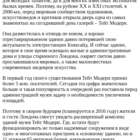
для молодых талантов, да и для многих известных экспонатов
былых времен. Поэтому, на рубеже XX и XXI столетий, в
2000-ых, перед мировым сообществом художников,
искусствоведов и критиков открыла дверь одна из самых
знаменитых на сегодняшний день галерей – Тейт Модерн.
Она разместилась в отнюдь не новом, а хорошо
отреставрированном здании давно потерявшей свою
актуальность электростанции Бэнксайд. И сейчас здание,
которое в свое время освещало жилые и административные
дома и улицы старинного Лондона, озаряет светом давно
прославившихся мировых, а также малоизвестных
современных шедевров искусства.
В первый год своего существования Тейт Модерн принял
более 5 млн. посетителей. Сегодня эта цифра значительно
больше и такая популярность в очередной раз поставила перед
администрацией музея задачу о необходимости увеличения
площадей.
Поэтому в скором будущем (планируется в 2016 году) жители
и гости Лондона смогут увидеть расширенный комплекс
зданий музея Тейт Модерн. Где, кстати будут
функционировать не только надземные сооружения в виде
одно- и многоэтажных пристроек к основному зданию, но и
11 этажная 65 метровая башня, накрывающая сверху