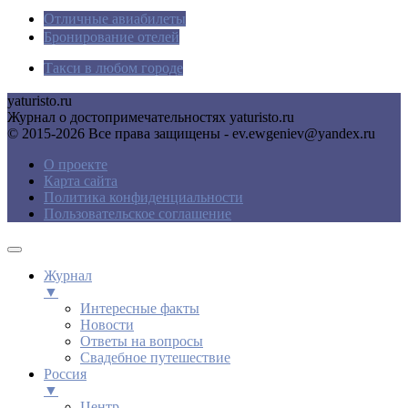
Отличные авиабилеты
Бронирование отелей
Такси в любом городе
yaturisto.ru
Журнал о достопримечательностях yaturisto.ru
© 2015-2026 Все права защищены - ev.ewgeniev@yandex.ru
О проекте
Карта сайта
Политика конфиденциальности
Пользовательское соглашение
Журнал
▼
Интересные факты
Новости
Ответы на вопросы
Свадебное путешествие
Россия
▼
Центр