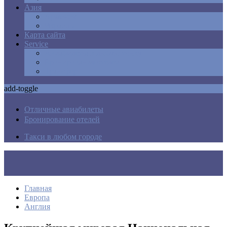
Азия
Армения
Израиль
Карта сайта
Service
Авиабилеты в любую точку
Бронирования отелей
Трансфер
add-toggle
Отличные авиабилеты
Бронирование отелей
Такси в любом городе
Главная
Европа
Англия