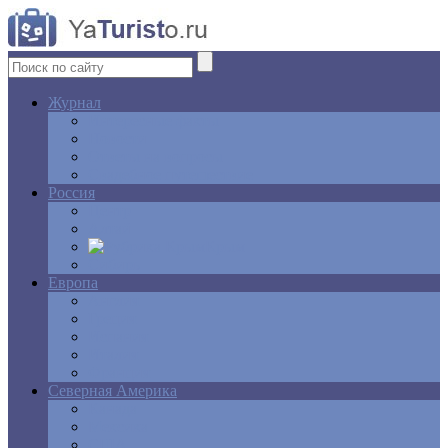
Журнал
Интересные факты
Новости
Ответы на вопросы
Свадебное путешествие
Россия
Центр
Алтай
Крым
Сибирь
Европа
Англия
Греция
Испания
Италия
Франция
Северная Америка
Канада
Мексика
США