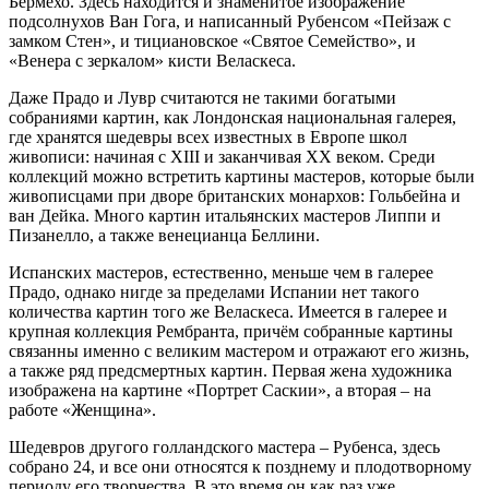
Бермехо. Здесь находится и знаменитое изображение
подсолнухов Ван Гога, и написанный Рубенсом «Пейзаж с
замком Стен», и тициановское «Святое Семейство», и
«Венера с зеркалом» кисти Веласкеса.
Даже Прадо и Лувр считаются не такими богатыми
собраниями картин, как Лондонская национальная галерея,
где хранятся шедевры всех известных в Европе школ
живописи: начиная с XIII и заканчивая XX веком. Среди
коллекций можно встретить картины мастеров, которые были
живописцами при дворе британских монархов: Гольбейна и
ван Дейка. Много картин итальянских мастеров Липпи и
Пизанелло, а также венецианца Беллини.
Испанских мастеров, естественно, меньше чем в галерее
Прадо, однако нигде за пределами Испании нет такого
количества картин того же Веласкеса. Имеется в галерее и
крупная коллекция Рембранта, причём собранные картины
связанны именно с великим мастером и отражают его жизнь,
а также ряд предсмертных картин. Первая жена художника
изображена на картине «Портрет Саскии», а вторая – на
работе «Женщина».
Шедевров другого голландского мастера – Рубенса, здесь
собрано 24, и все они относятся к позднему и плодотворному
периоду его творчества. В это время он как раз уже