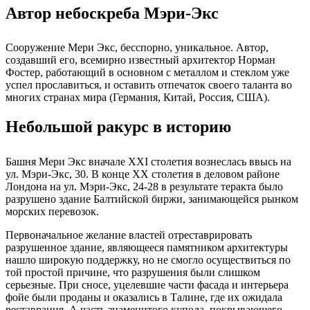
Автор небоскреба Мэри-Экс
Сооружение Мери Экс, бесспорно, уникальное. Автор,
создавший его, всемирно известный архитектор Норман
Фостер, работающий в основном с металлом и стеклом уже
успел прославиться, и оставить отпечаток своего таланта во
многих странах мира (Германия, Китай, Россия, США).
Небольшой ракурс в историю
Башня Мери Экс вначале XXI столетия вознеслась ввысь на
ул. Мэри-Экс, 30. В конце XX столетия в деловом районе
Лондона на ул. Мэри-Экс, 24-28 в результате теракта было
разрушено здание Балтийской биржи, занимающейся рынком
морских перевозок.
Первоначальное желание властей отреставрировать
разрушенное здание, являющееся памятником архитектуры
нашло широкую поддержку, но не смогло осуществиться по
той простой причине, что разрушения были слишком
серьезные. При сносе, уцелевшие части фасада и интерьера
фойе были проданы и оказались в Талине, где их ожидала
реставрация. А часть знаменитого купола, покрывающего