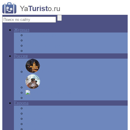
Журнал
Интересные факты
Новости
Ответы на вопросы
Свадебное путешествие
Россия
Центр
Алтай
Крым
Сибирь
Европа
Англия
Греция
Испания
Италия
Франция