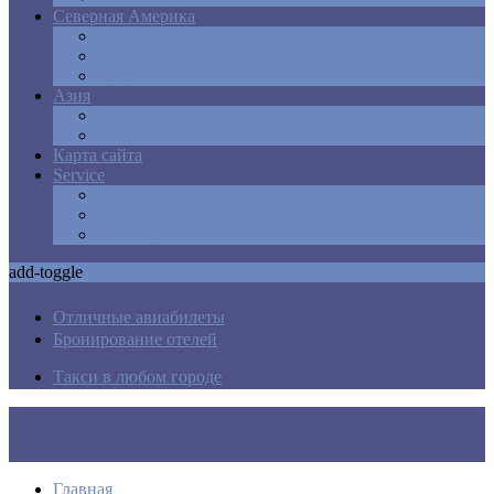
Северная Америка
Канада
Мексика
США
Азия
Армения
Израиль
Карта сайта
Service
Авиабилеты в любую точку
Бронирования отелей
Трансфер
add-toggle
Отличные авиабилеты
Бронирование отелей
Такси в любом городе
Главная