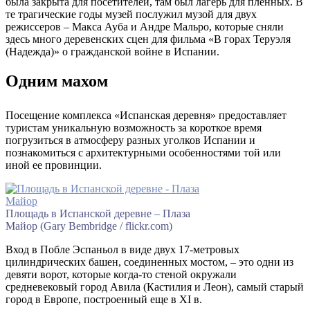
была закрыта для посетителей, там был лагерь для пленных. В
те трагические годы музей послужил музой для двух
режиссеров – Макса Ауба и Андре Мальро, которые сняли
здесь много деревенских сцен для фильма «В горах Теруэля
(Надежда)» о гражданской войне в Испании.
Одним махом
Посещение комплекса «Испанская деревня» предоставляет
туристам уникальную возможность за короткое время
погрузиться в атмосферу разных уголков Испании и
познакомиться с архитектурными особенностями той или
иной ее провинции.
Площадь в Испанcкой деревне – Плаза
Майор (Gary Bembridge / flickr.com)
Вход в Побле Эспаньол в виде двух 17-метровых
цилиндрических башен, соединенных мостом, – это одни из
девяти ворот, которые когда-то стеной окружали
средневековый город Авила (Кастилия и Леон), самый старый
город в Европе, построенный еще в XI в.