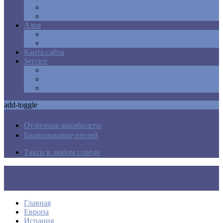
Мексика
США
Азия
Армения
Израиль
Карта сайта
Service
Авиабилеты в любую точку
Бронирования отелей
Трансфер
add-toggle
Отличные авиабилеты
Бронирование отелей
Такси в любом городе
Главная
Европа
Испания