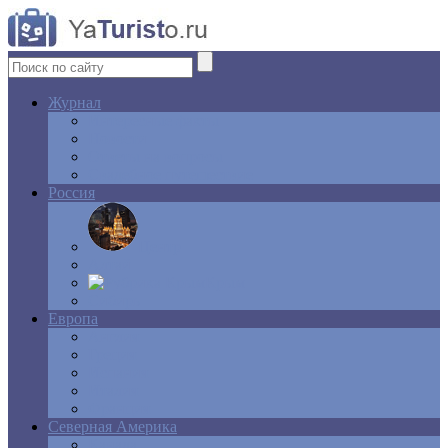
Журнал
Интересные факты
Новости
Ответы на вопросы
Свадебное путешествие
Россия
Центр
Алтай
Крым
Сибирь
Европа
Англия
Греция
Испания
Италия
Франция
Северная Америка
Канада