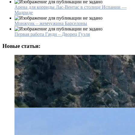
Арена для корриды Лас-Вентас в столице Испании —
Мадриде
Монжуик – жемчужина Барселоны
Первая работа Гауди – Дворец Гуэля
Новые статьи: