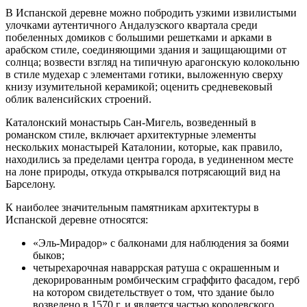
В Испанской деревне можно побродить узкими извилистыми
улочками аутентичного Андалузского квартала среди
побеленных домиков с большими решетками и арками в
арабском стиле, соединяющими здания и защищающими от
солнца; возвести взгляд на типичную арагонскую колокольню
в стиле мудехар с элементами готики, выложенную сверху
книзу изумительной керамикой; оценить средневековый
облик валенсийских строений.
Каталонский монастырь Сан-Мигель, возведенный в
романском стиле, включает архитектурные элементы
нескольких монастырей Каталонии, которые, как правило,
находились за пределами центра города, в уединенном месте
на лоне природы, откуда открывался потрясающий вид на
Барселону.
К наиболее значительным памятникам архитектуры в
Испанской деревне относятся:
«Эль-Мирадор» с балконами для наблюдения за боями
быков;
четырехарочная наваррская ратуша с окрашенным и
декорированным ромбическим сграффито фасадом, герб
на котором свидетельствует о том, что здание было
возведено в 1570 г. и является частью королевского