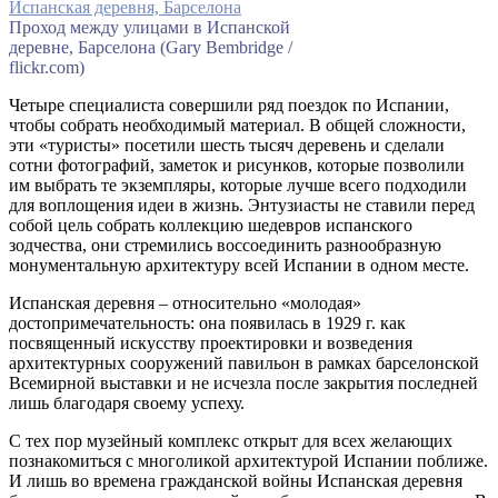
Проход между улицами в Испанской
деревне, Барселона (Gary Bembridge /
flickr.com)
Четыре специалиста совершили ряд поездок по Испании,
чтобы собрать необходимый материал. В общей сложности,
эти «туристы» посетили шесть тысяч деревень и сделали
сотни фотографий, заметок и рисунков, которые позволили
им выбрать те экземпляры, которые лучше всего подходили
для воплощения идеи в жизнь. Энтузиасты не ставили перед
собой цель собрать коллекцию шедевров испанского
зодчества, они стремились воссоединить разнообразную
монументальную архитектуру всей Испании в одном месте.
Испанская деревня – относительно «молодая»
достопримечательность: она появилась в 1929 г. как
посвященный искусству проектировки и возведения
архитектурных сооружений павильон в рамках барселонской
Всемирной выставки и не исчезла после закрытия последней
лишь благодаря своему успеху.
С тех пор музейный комплекс открыт для всех желающих
познакомиться с многоликой архитектурой Испании поближе.
И лишь во времена гражданской войны Испанская деревня