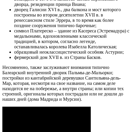
дворца, резиденции принца Виана;
дворец Галисии XVI в., два балкона и мост которого
построены во втором десятилетии ХVII в. в
ренессансном стиле Эррера, в то время как более
поздние сооружения типично барочные;
символ Платереско – здание из Касереса (Эстремадура) с
медальонами, вдохновленными классической
традицией, в котором, согласно легенде,
останавливалась королева Изабелла Католическая;
образцовый неоклассицистический особняк Астурии;
фермерский дом XVII в. из Страны Басков.
Несомненно, также заслуживают внимания типично
Балеарский внутренний дворик Пальмы-де-Мальорки;
постройки из кантабрийской деревушки Сантильяна-дель-
Мар, которая, несмотря на свое название, на самом деле
находится не на побережье, а внутри страны; или копии тех
строений, оригиналы которых пострадали или не дошли до
наших дней (дома Мадрида и Мурсии).