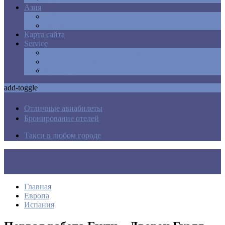
Азия
Армения
Израиль
Карта сайта
Service
Авиабилеты в любую точку
Бронирования отелей
Трансфер
add-toggle
Отличные авиабилеты
Бронирование отелей
Такси в любом городе
Главная
Европа
Испания