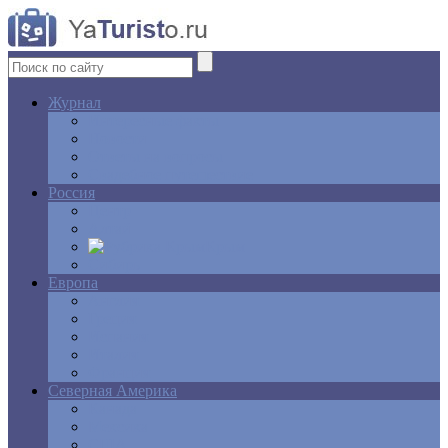
Журнал
Интересные факты
Новости
Ответы на вопросы
Свадебное путешествие
Россия
Центр
Алтай
Крым
Сибирь
Европа
Англия
Греция
Испания
Италия
Франция
Северная Америка
Канада
Мексика
США