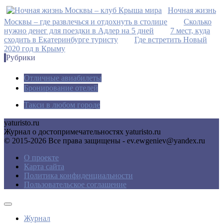
Ночная жизнь
Москвы – где развлечься и отдохнуть в столице
Сколько
нужно денег для поездки в Адлер на 5 дней
7 мест, куда
сходить в Екатеринбурге туристу
Где встретить Новый
2020 год в Крыму
Рубрики
Отличные авиабилеты
Бронирование отелей
Такси в любом городе
yaturisto.ru
Журнал о достопримечательностях yaturisto.ru
© 2015-2026 Все права защищены - ev.ewgeniev@yandex.ru
О проекте
Карта сайта
Политика конфиденциальности
Пользовательское соглашение
Журнал