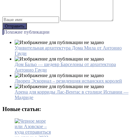
Похожие публикации
Удивительная архитектура Дома Мила от Антонио
Гауди
Дом Бальо — шедевр Барселоны от архитектора
Антонио Гауди
Дворец Эскориал – резиденция испанских королей
Арена для корриды Лас-Вентас в столице Испании —
Мадриде
Новые статьи: