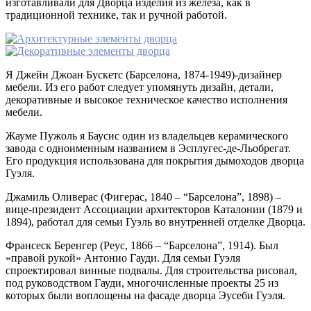
изготавливали для Дворца изделия из железа, как в
традиционной технике, так и ручной работой.
Я Джейн Джоан Бускетс (Барселона, 1874-1949)-дизайнер
мебели. Из его работ следует упомянуть дизайн, детали,
декоративные и высокое техническое качество исполнения
мебели.
Жауме Пужоль я Баусис один из владельцев керамического
завода с одноименным названием в Эсплугес-де-Льобрегат.
Его продукция использована для покрытия дымоходов дворца
Гуэля.
Джамиль Оливерас (Фигерас, 1840 – “Барселона”, 1898) –
вице-президент Ассоциации архитекторов Каталонии (1879 и
1894), работал для семьи Гуэль во внутренней отделке Дворца.
Франсеск Беренгер (Реус, 1866 – “Барселона”, 1914). Был
«правой рукой» Антонио Гауди. Для семьи Гуэля
спроектировал винные подвалы. Для строительства рисовал,
под руководством Гауди, многочисленные проекты 25 из
которых были воплощены на фасаде дворца Эусеби Гуэля.