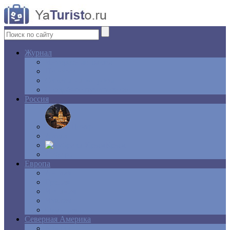
Журнал
Интересные факты
Новости
Ответы на вопросы
Свадебное путешествие
Россия
Центр
Алтай
Крым
Сибирь
Европа
Англия
Греция
Испания
Италия
Франция
Северная Америка
Канада