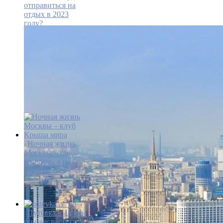
отправиться на
отдых в 2023
году?
Ночная жизнь
Москвы – где
развлечься и
отдохнуть в
столице
Путёвка в ад или
почему растёт