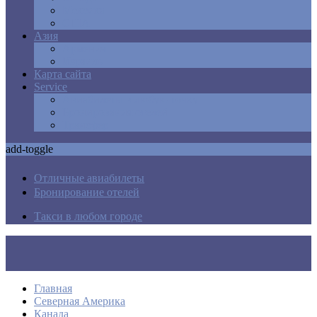
Мексика
США
Азия
Армения
Израиль
Карта сайта
Service
Авиабилеты в любую точку
Бронирования отелей
Трансфер
add-toggle
Отличные авиабилеты
Бронирование отелей
Такси в любом городе
Главная
Северная Америка
Канада