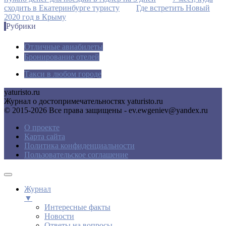
сходить в Екатеринбурге туристу
Где встретить Новый
2020 год в Крыму
Рубрики
Отличные авиабилеты
Бронирование отелей
Такси в любом городе
yaturisto.ru
Журнал о достопримечательностях yaturisto.ru
© 2015-2026 Все права защищены - ev.ewgeniev@yandex.ru
О проекте
Карта сайта
Политика конфиденциальности
Пользовательское соглашение
Журнал
▼
Интересные факты
Новости
Ответы на вопросы