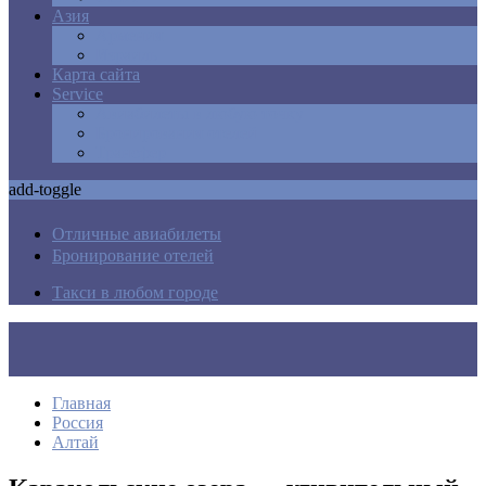
Азия
Армения
Израиль
Карта сайта
Service
Авиабилеты в любую точку
Бронирования отелей
Трансфер
add-toggle
Отличные авиабилеты
Бронирование отелей
Такси в любом городе
Главная
Россия
Алтай