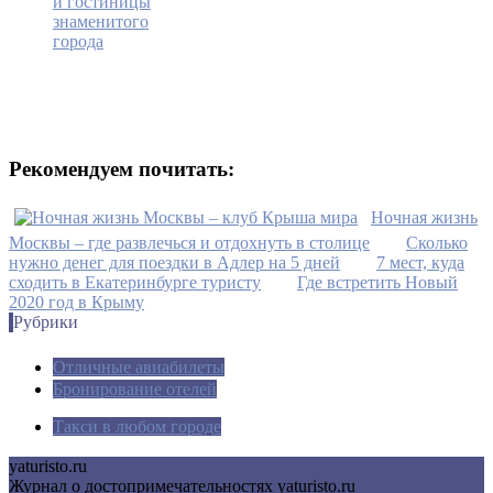
и гостиницы
знаменитого
города
Рекомендуем почитать:
Ночная жизнь
Москвы – где развлечься и отдохнуть в столице
Сколько
нужно денег для поездки в Адлер на 5 дней
7 мест, куда
сходить в Екатеринбурге туристу
Где встретить Новый
2020 год в Крыму
Рубрики
Отличные авиабилеты
Бронирование отелей
Такси в любом городе
yaturisto.ru
Журнал о достопримечательностях yaturisto.ru