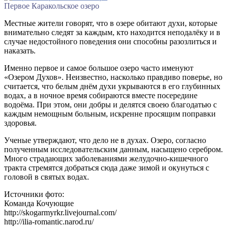
Первое Каракольское озеро
Местные жители говорят, что в озере обитают духи, которые
внимательно следят за каждым, кто находится неподалёку и в
случае недостойного поведения они способны разозлиться и
наказать.
Именно первое и самое большое озеро часто именуют
«Озером Духов». Неизвестно, насколько правдиво поверье, но
считается, что белым днём духи укрываются в его глубинных
водах, а в ночное время собираются вместе посередине
водоёма. При этом, они добры и делятся своею благодатью с
каждым немощным больным, искренне просящим поправки
здоровья.
Ученые утверждают, что дело не в духах. Озеро, согласно
полученным исследовательским данным, насыщено серебром.
Много страдающих заболеваниями желудочно-кишечного
тракта стремятся добраться сюда даже зимой и окунуться с
головой в святых водах.
Источники фото:
Команда Кочующие
http://skogarmyrkr.livejournal.com/
http://ilia-romantic.narod.ru/