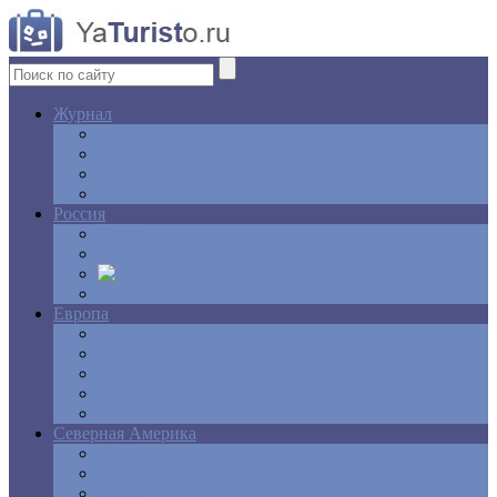
Журнал
Интересные факты
Новости
Ответы на вопросы
Свадебное путешествие
Россия
Центр
Алтай
Крым
Сибирь
Европа
Англия
Греция
Испания
Италия
Франция
Северная Америка
Канада
Мексика
США