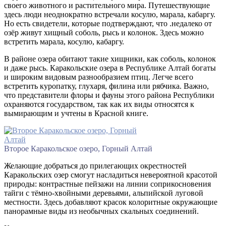
своего животного и растительного мира. Путешествующие
здесь люди неоднократно встречали косулю, марала, кабаргу.
Но есть свидетели, которые подтверждают, что .недалеко от
озёр живут хищный соболь, рысь и колонок. Здесь можно
встретить марала, косулю, кабаргу.
В районе озера обитают такие хищники, как соболь, колонок
и даже рысь. Каракольские озера в Республике Алтай богаты
и широким видовым разнообразием птиц. Легче всего
встретить куропатку, глухаря, филина или рябчика. Важно,
что представители флоры и фауны этого района Республики
охраняются государством, так как их виды относятся к
вымирающим и учтены в Красной книге.
Второе Каракольское озеро, Горный Алтай
Желающие добраться до прилегающих окрестностей
Каракольских озер смогут насладиться невероятной красотой
природы: контрастные пейзажи на линии соприкосновения
тайги с тёмно-хвойными деревьями, альпийской луговой
местности. Здесь добавляют красок колоритные окружающие
панорамные виды из необычных скальных соединений.