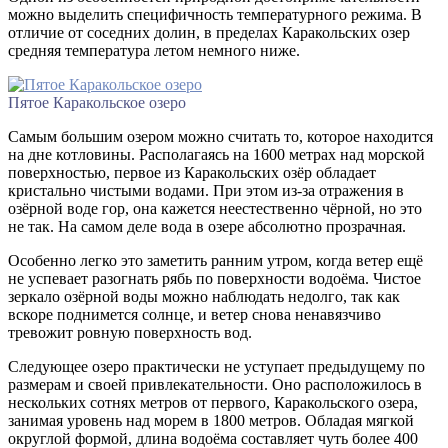
можно выделить специфичность температурного режима. В
отличие от соседних долин, в пределах Каракольских озер
средняя температура летом немного ниже.
Пятое Каракольское озеро
Самым большим озером можно считать то, которое находится
на дне котловины. Располагаясь на 1600 метрах над морской
поверхностью, первое из Каракольских озёр обладает
кристально чистыми водами. При этом из-за отражения в
озёрной воде гор, она кажется неестественно чёрной, но это
не так. На самом деле вода в озере абсолютно прозрачная.
Особенно легко это заметить ранним утром, когда ветер ещё
не успевает разогнать рябь по поверхности водоёма. Чистое
зеркало озёрной воды можно наблюдать недолго, так как
вскоре поднимется солнце, и ветер снова ненавязчиво
тревожит ровную поверхность вод.
Следующее озеро практически не уступает предыдущему по
размерам и своей привлекательности. Оно расположилось в
нескольких сотнях метров от первого, Каракольского озера,
занимая уровень над морем в 1800 метров. Обладая мягкой
округлой формой, длина водоёма составляет чуть более 400