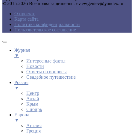
© 2015-2026 Все права защищены - ev.ewgeniev@yandex.ru
О проекте
Карта сайта
Политика конфиденциальности
Пользовательское соглашение
Журнал
▼
Интересные факты
Новости
Ответы на вопросы
Свадебное путешествие
Россия
▼
Центр
Алтай
Крым
Сибирь
Европа
▼
Англия
Греция