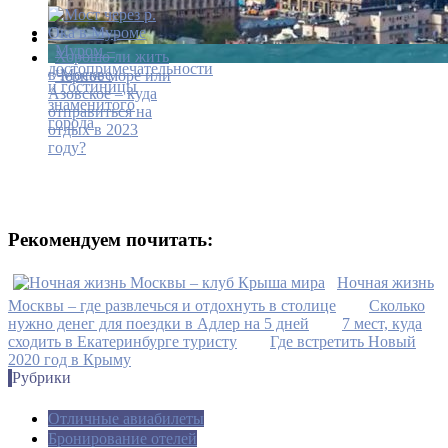
Муром –
Хорошо ли жить
достопримечательности
в Москве
Черное море или
и гостиницы
Азовское – куда
знаменитого
отправиться на
города
отдых в 2023
году?
Рекомендуем почитать:
Ночная жизнь
Москвы – где развлечься и отдохнуть в столице
Сколько
нужно денег для поездки в Адлер на 5 дней
7 мест, куда
сходить в Екатеринбурге туристу
Где встретить Новый
2020 год в Крыму
Рубрики
Отличные авиабилеты
Бронирование отелей