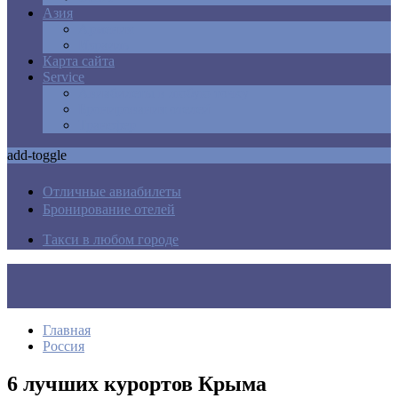
Азия
Армения
Израиль
Карта сайта
Service
Авиабилеты в любую точку
Бронирования отелей
Трансфер
add-toggle
Отличные авиабилеты
Бронирование отелей
Такси в любом городе
Главная
Россия
6 лучших курортов Крыма