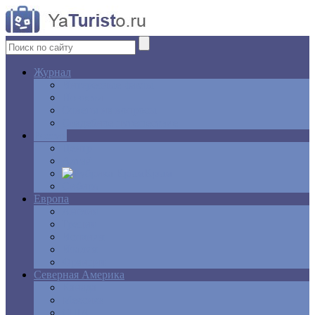
Журнал
Интересные факты
Новости
Ответы на вопросы
Свадебное путешествие
Россия
Центр
Алтай
Крым
Сибирь
Европа
Англия
Греция
Испания
Италия
Франция
Северная Америка
Канада
Мексика
США