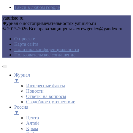
Такси в любом городе
yaturisto.ru
Журнал о достопримечательностях yaturisto.ru
© 2015-2026 Все права защищены - ev.ewgeniev@yandex.ru
О проекте
Карта сайта
Политика конфиденциальности
Пользовательское соглашение
Журнал
▼
Интересные факты
Новости
Ответы на вопросы
Свадебное путешествие
Россия
▼
Центр
Алтай
Крым