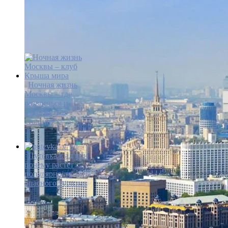
Ночная жизнь
Москвы – где
развлечься и
отдохнуть в
столице
Путёвка в ад или
почему растёт
популярность
опасного туризма