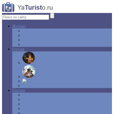
Журнал
Интересные факты
Новости
Ответы на вопросы
Свадебное путешествие
Россия
Центр
Алтай
Крым
Сибирь
Европа
Англия
Греция
Испания
Италия
Франция