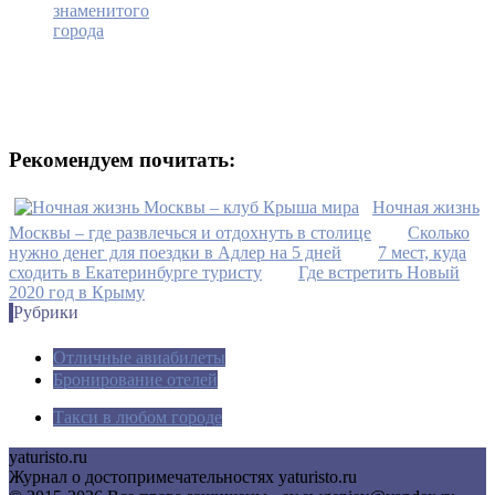
знаменитого
города
Рекомендуем почитать:
Ночная жизнь
Москвы – где развлечься и отдохнуть в столице
Сколько
нужно денег для поездки в Адлер на 5 дней
7 мест, куда
сходить в Екатеринбурге туристу
Где встретить Новый
2020 год в Крыму
Рубрики
Отличные авиабилеты
Бронирование отелей
Такси в любом городе
yaturisto.ru
Журнал о достопримечательностях yaturisto.ru