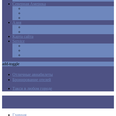
Северная Америка
Канада
Мексика
США
Азия
Армения
Израиль
Карта сайта
Service
Авиабилеты в любую точку
Бронирования отелей
Трансфер
add-toggle
Отличные авиабилеты
Бронирование отелей
Такси в любом городе
Главная