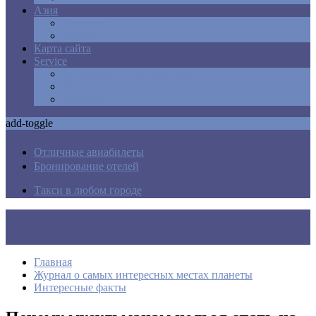
Азия
Армения
Израиль
Карта сайта
Service
Авиабилеты в любую точку
Бронирования отелей
Трансфер
add-toggle
Отличные авиабилеты
Бронирование отелей
Такси в любом городе
Главная
Журнал о самых интересных местах планеты
Интересные факты