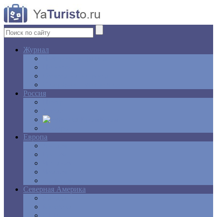
Журнал
Интересные факты
Новости
Ответы на вопросы
Свадебное путешествие
Россия
Центр
Алтай
Крым
Сибирь
Европа
Англия
Греция
Испания
Италия
Франция
Северная Америка
Канада
Мексика
США