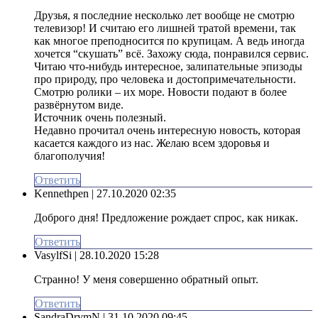
Друзья, я последние несколько лет вообще не смотрю
телевизор! И считаю его лишней тратой времени, так
как многое преподносится по крупицам. А ведь иногда
хочется “скушать” всё. Захожу сюда, понравился сервис.
Читаю что-нибудь интересное, залипательные эпизоды
про природу, про человека и достопримечательности.
Смотрю ролики – их море. Новости подают в более
развёрнутом виде.
Источник очень полезный.
Недавно прочитал очень интересную новость, которая
касается каждого из нас. Желаю всем здоровья и
благополучия!
Ответить
Kennethpen
| 27.10.2020 02:35
Доброго дня! Предложение рождает спрос, как никак.
Ответить
VasylfSi
| 28.10.2020 15:28
Странно! У меня совершенно обратный опыт.
Ответить
SandraDrymN
| 31.10.2020 09:45