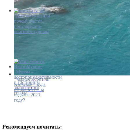
Путёвка в ад или
почему растёт
популярность
опасного туризма
Муром –
достопримечательности
Черное море или
и гостиницы
Азовское – куда
знаменитого
отправиться на
города
отдых в 2023
году?
Рекомендуем почитать: