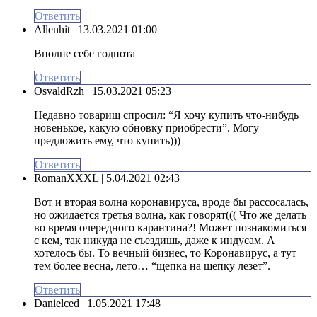
Ответить
Allenhit
| 13.03.2021 01:00
Вполне себе годнота
Ответить
OsvaldRzh
| 15.03.2021 05:23
Недавно товарищ спросил: “Я хочу купить что-нибудь
новенькое, какую обновку приобрести”. Могу
предложить ему, что купить)))
Ответить
RomanXXXL
| 5.04.2021 02:43
Вот и вторая волна коронавируса, вроде бы рассосалась,
но ожидается третья волна, как говорят((( Что же делать
во время очередного карантина?! Может познакомиться
с кем, так никуда не съездишь, даже к индусам. А
хотелось бы. То вечный бизнес, то Коронавирус, а тут
тем более весна, лето… “щепка на щепку лезет”.
Ответить
Danielced
| 1.05.2021 17:48