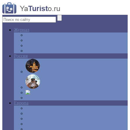
Журнал
Интересные факты
Новости
Ответы на вопросы
Свадебное путешествие
Россия
Центр
Алтай
Крым
Сибирь
Европа
Англия
Греция
Испания
Италия
Франция