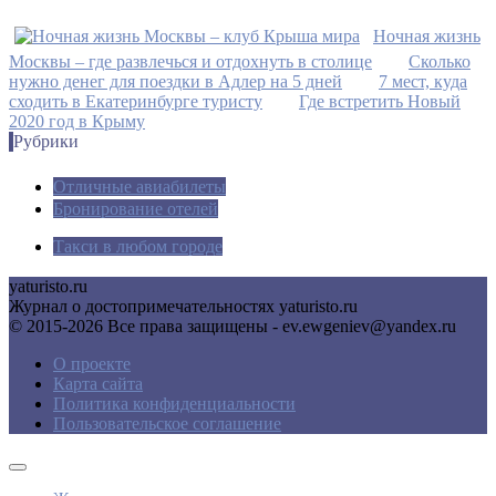
Ночная жизнь
Москвы – где развлечься и отдохнуть в столице
Сколько
нужно денег для поездки в Адлер на 5 дней
7 мест, куда
сходить в Екатеринбурге туристу
Где встретить Новый
2020 год в Крыму
Рубрики
Отличные авиабилеты
Бронирование отелей
Такси в любом городе
yaturisto.ru
Журнал о достопримечательностях yaturisto.ru
© 2015-2026 Все права защищены - ev.ewgeniev@yandex.ru
О проекте
Карта сайта
Политика конфиденциальности
Пользовательское соглашение