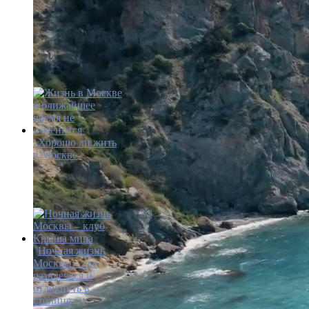
Хорошо ли жить
в Москве
Ночная жизнь
Москвы – где
развлечься и
отдохнуть в
столице