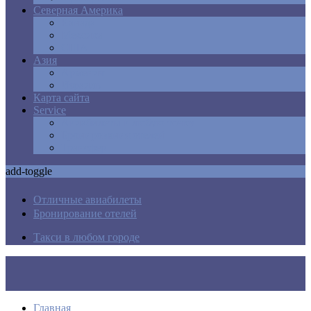
Северная Америка
Канада
Мексика
США
Азия
Армения
Израиль
Карта сайта
Service
Авиабилеты в любую точку
Бронирования отелей
Трансфер
add-toggle
Отличные авиабилеты
Бронирование отелей
Такси в любом городе
Главная