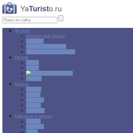
Журнал
Интересные факты
Новости
Ответы на вопросы
Свадебное путешествие
Россия
Центр
Алтай
Крым
Сибирь
Европа
Англия
Греция
Испания
Италия
Франция
Северная Америка
Канада
Мексика
США