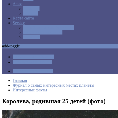
Азия
Армения
Израиль
Карта сайта
Service
Авиабилеты в любую точку
Бронирования отелей
Трансфер
add-toggle
Отличные авиабилеты
Бронирование отелей
Такси в любом городе
Главная
Журнал о самых интересных местах планеты
Интересные факты
Королева, родившая 25 детей (фото)