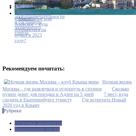
Муром –
Хорошо ли жить
достопримечательности
в Москве
Черное море или
и гостиницы
Азовское – куда
знаменитого
отправиться на
города
отдых в 2023
году?
Рекомендуем почитать:
Ночная жизнь
Москвы – где развлечься и отдохнуть в столице
Сколько
нужно денег для поездки в Адлер на 5 дней
7 мест, куда
сходить в Екатеринбурге туристу
Где встретить Новый
2020 год в Крыму
Рубрики
Отличные авиабилеты
Бронирование отелей