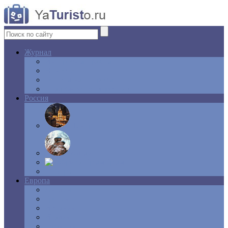
Журнал
Интересные факты
Новости
Ответы на вопросы
Свадебное путешествие
Россия
Центр
Алтай
Крым
Сибирь
Европа
Англия
Греция
Испания
Италия
Франция