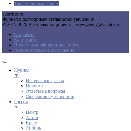
Такси в любом городе
yaturisto.ru
Журнал о достопримечательностях yaturisto.ru
© 2015-2026 Все права защищены - ev.ewgeniev@yandex.ru
О проекте
Карта сайта
Политика конфиденциальности
Пользовательское соглашение
Журнал
▼
Интересные факты
Новости
Ответы на вопросы
Свадебное путешествие
Россия
▼
Центр
Алтай
Крым
Сибирь