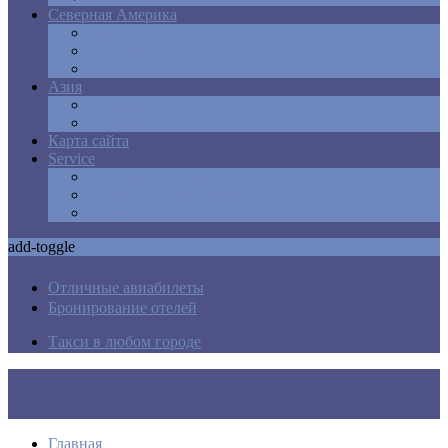
Северная Америка
Канада
Мексика
США
Азия
Армения
Израиль
Карта сайта
Service
Авиабилеты в любую точку
Бронирования отелей
Трансфер
add-toggle
Отличные авиабилеты
Бронирование отелей
Такси в любом городе
Главная