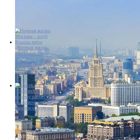
Ночная жизнь
Москвы – где
развлечься и
отдохнуть в
столице
Путёвка в ад или
почему растёт
популярность
опасного туризма