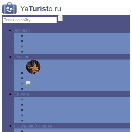
Журнал
Интересные факты
Новости
Ответы на вопросы
Свадебное путешествие
Россия
Центр
Алтай
Крым
Сибирь
Европа
Англия
Греция
Испания
Италия
Франция
Северная Америка
Канада