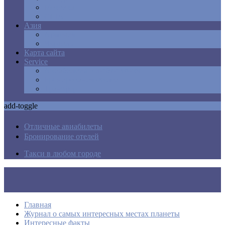
Мексика
США
Азия
Армения
Израиль
Карта сайта
Service
Авиабилеты в любую точку
Бронирования отелей
Трансфер
add-toggle
Отличные авиабилеты
Бронирование отелей
Такси в любом городе
Главная
Журнал о самых интересных местах планеты
Интересные факты