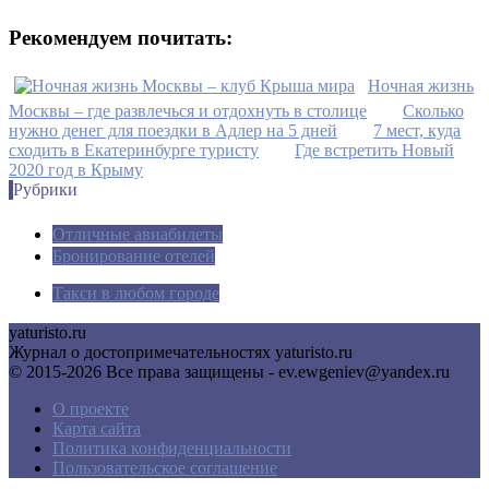
Рекомендуем почитать:
Ночная жизнь
Москвы – где развлечься и отдохнуть в столице
Сколько
нужно денег для поездки в Адлер на 5 дней
7 мест, куда
сходить в Екатеринбурге туристу
Где встретить Новый
2020 год в Крыму
Рубрики
Отличные авиабилеты
Бронирование отелей
Такси в любом городе
yaturisto.ru
Журнал о достопримечательностях yaturisto.ru
© 2015-2026 Все права защищены - ev.ewgeniev@yandex.ru
О проекте
Карта сайта
Политика конфиденциальности
Пользовательское соглашение