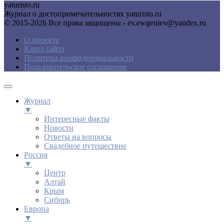
yaturisto.ru
Журнал о достопримечательностях yaturisto.ru
© 2015-2026 Все права защищены - ev.ewgeniev@yandex.ru
О проекте
Карта сайта
Политика конфиденциальности
Пользовательское соглашение
Журнал
▼
Интересные факты
Новости
Ответы на вопросы
Свадебное путешествие
Россия
▼
Центр
Алтай
Крым
Сибирь
Европа
▼