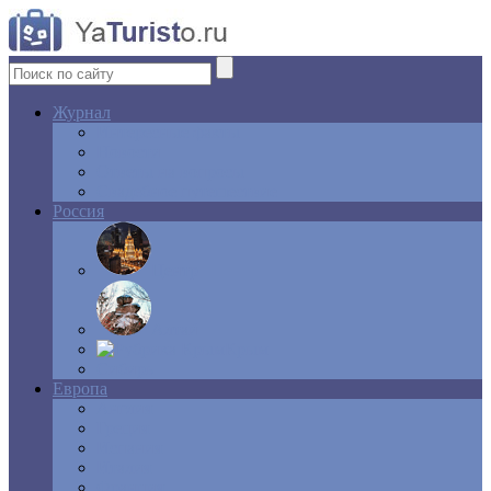
Журнал
Интересные факты
Новости
Ответы на вопросы
Свадебное путешествие
Россия
Центр
Алтай
Крым
Сибирь
Европа
Англия
Греция
Испания
Италия
Франция