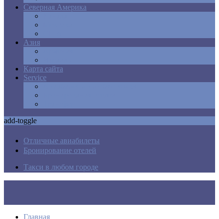
Северная Америка
Канада
Мексика
США
Азия
Армения
Израиль
Карта сайта
Service
Авиабилеты в любую точку
Бронирования отелей
Трансфер
add-toggle
Отличные авиабилеты
Бронирование отелей
Такси в любом городе
Главная