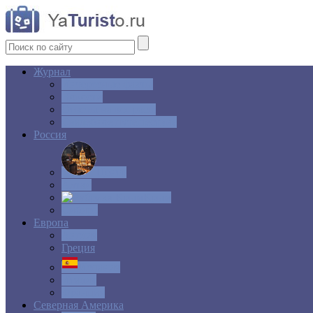
Журнал
Интересные факты
Новости
Ответы на вопросы
Свадебное путешествие
Россия
Центр
Алтай
Крым
Сибирь
Европа
Англия
Греция
Испания
Италия
Франция
Северная Америка