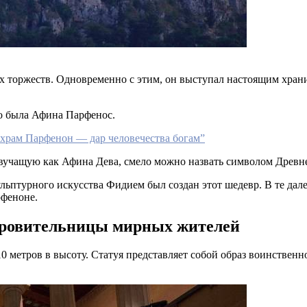
торжеств. Одновременно с этим, он выступал настоящим хранил
то была Афина Парфенос.
храм Парфенон — дар человечества богам”
звучащую как Афина Дева, смело можно назвать символом Древн
льптурного искусства Фидием был создан этот шедевр. В те да
рфеноне.
кровительницы мирных жителей
0 метров в высоту. Статуя представляет собой образ воинствен