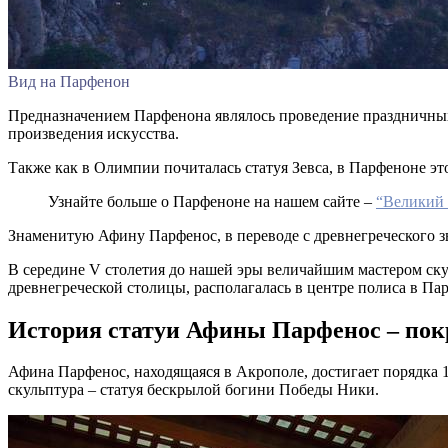
Вид на Парфенон
Предназначением Парфенона являлось проведение праздничных 
произведения искусства.
Также как в Олимпии почиталась статуя Зевса, в Парфеноне э
Узнайте больше о Парфеноне на нашем сайте –
“Великий 
Знаменитую Афину Парфенос, в переводе с древнегреческого 
В середине V столетия до нашей эры величайшим мастером ску
древнегреческой столицы, располагалась в центре полиса в Па
История статуи Афины Парфенос – по
Афина Парфенос, находящаяся в Акрополе, достигает порядка 1
скульптура – статуя бескрылой богини Победы Ники.