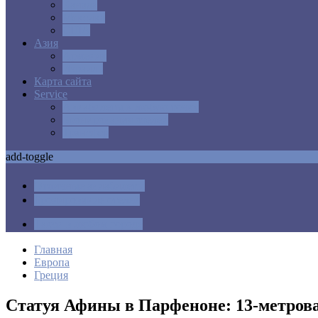
Канада
Мексика
США
Азия
Армения
Израиль
Карта сайта
Service
Авиабилеты в любую точку
Бронирования отелей
Трансфер
add-toggle
Отличные авиабилеты
Бронирование отелей
Такси в любом городе
Главная
Европа
Греция
Статуя Афины в Парфеноне: 13-метров