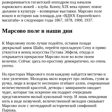
разворачивается гигантский ипподром под началом
парижского жокей – клуба. Конец XIX века принес новое
дыхание в культуру – всемирные выставки. Марсово поле
вошло в историю как площадь для «ВДНХ Европейского
масштаба» в следующие годы 1867, 1878, 1900, 1937.
Марсово поле в наши дни
К Марсовому полю лучше подойти, оставив позади
двукрылый замок Шайо, перейти прохладную Сену и прямо
уткнутся в венец искусства Густава Эйфеля, откуда и
открывается прекрасное Марсово поле во всем своем
величии. Сейчас здесь по-простому демократично, но очень
уютно.
На просторах Марсового поля каждому найдется местечко и
свое увлечение. Молодежь мило воркует про любовь, гуляя за
ручку, люди в возрасте неспешно огибают аллеи, очарованные
величественной красотой, детвора с замиранием ожидает
чудес, которые так искренне им подарит очередным
представлением милый кукольный театр. И лишь невидимая
нить в виде незвучной, величественной мелодии связывает
Марсово поле с легендарной исторической симфонией
Парижа.