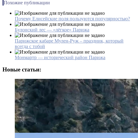
Похожие публикации
Почему Елисейские поля пользуются популярностью?
Булонский лес — «лёгкое» Парижа
Парижское кабаре Мулен-Руж – праздник, который
всегда с тобой
Монмартр — исторический район Парижа
Новые статьи: