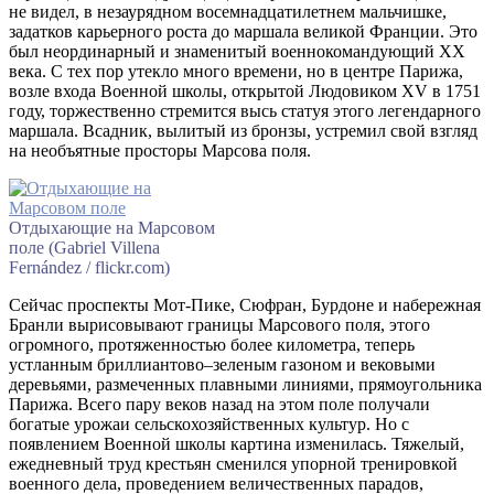
не видел, в незаурядном восемнадцатилетнем мальчишке,
задатков карьерного роста до маршала великой Франции. Это
был неординарный и знаменитый военнокомандующий XX
века. С тех пор утекло много времени, но в центре Парижа,
возле входа Военной школы, открытой Людовиком XV в 1751
году, торжественно стремится высь статуя этого легендарного
маршала. Всадник, вылитый из бронзы, устремил свой взгляд
на необъятные просторы Марсова поля.
Отдыхающие на Марсовом
поле (Gabriel Villena
Fernández / flickr.com)
Сейчас проспекты Мот-Пике, Сюфран, Бурдоне и набережная
Бранли вырисовывают границы Марсового поля, этого
огромного, протяженностью более километра, теперь
устланным бриллиантово–зеленым газоном и вековыми
деревьями, размеченных плавными линиями, прямоугольника
Парижа. Всего пару веков назад на этом поле получали
богатые урожаи сельскохозяйственных культур. Но с
появлением Военной школы картина изменилась. Тяжелый,
ежедневный труд крестьян сменился упорной тренировкой
военного дела, проведением величественных парадов,