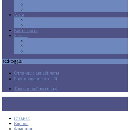
Мексика
США
Азия
Армения
Израиль
Карта сайта
Service
Авиабилеты в любую точку
Бронирования отелей
Трансфер
add-toggle
Отличные авиабилеты
Бронирование отелей
Такси в любом городе
Главная
Европа
Франция