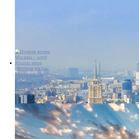
Ночная жизнь
Москвы – где
развлечься и
отдохнуть в
столице