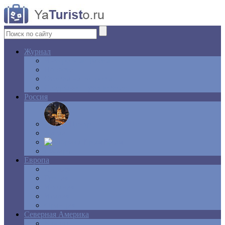
Журнал
Интересные факты
Новости
Ответы на вопросы
Свадебное путешествие
Россия
Центр
Алтай
Крым
Сибирь
Европа
Англия
Греция
Испания
Италия
Франция
Северная Америка
Канада