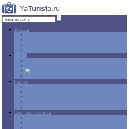
Журнал
Интересные факты
Новости
Ответы на вопросы
Свадебное путешествие
Россия
Центр
Алтай
Крым
Сибирь
Европа
Англия
Греция
Испания
Италия
Франция
Северная Америка
Канада
Мексика
США