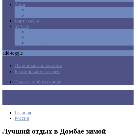
Азия
Армения
Израиль
Карта сайта
Service
Авиабилеты в любую точку
Бронирования отелей
Трансфер
add-toggle
Отличные авиабилеты
Бронирование отелей
Такси в любом городе
Главная
Россия
Лучший отдых в Домбае зимой –