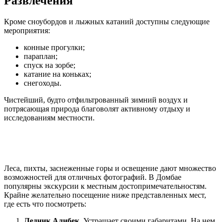
Развлечения
Кроме сноубордов и лыжных катаний доступны следующие
мероприятия:
конные прогулки;
параплан;
спуск на зорбе;
катание на коньках;
снегоходы.
Чистейший, будто отфильтрованный зимний воздух и
потрясающая природа благоволят активному отдыху и
исследованиям местности.
Леса, пихты, заснеженные горы и освещение дают множество
возможностей для отличных фотографий. В Домбае
популярны экскурсии к местным достопримечательностям.
Крайне желательно посещение ниже представленных мест,
где есть что посмотреть:
Ледник Алибек.
Устрашает своими габаритами. На нем