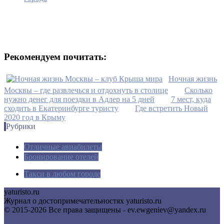
Рекомендуем почитать:
Ночная жизнь
Москвы – где развлечься и отдохнуть в столице
Сколько
нужно денег для поездки в Адлер на 5 дней
7 мест, куда
сходить в Екатеринбурге туристу
Где встретить Новый
2020 год в Крыму
Рубрики
Отличные авиабилеты
Бронирование отелей
Такси в любом городе
yaturisto.ru
Журнал о достопримечательностях yaturisto.ru
© 2015-2026 Все права защищены - ev.ewgeniev@yandex.ru