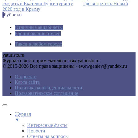
сходить в Екатеринбурге туристу
Где встретить Новый
2020 год в Крыму
Рубрики
Отличные авиабилеты
Бронирование отелей
Такси в любом городе
yaturisto.ru
Журнал о достопримечательностях yaturisto.ru
© 2015-2026 Все права защищены - ev.ewgeniev@yandex.ru
О проекте
Карта сайта
Политика конфиденциальности
Пользовательское соглашение
Журнал
▼
Интересные факты
Новости
Ответы на вопросы