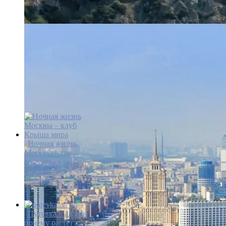
Ночная жизнь
Москвы – где
развлечься и
отдохнуть в
столице
Путёвка в ад или
почему растёт