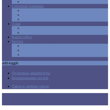
Франция
Северная Америка
Канада
Мексика
США
Азия
Армения
Израиль
Карта сайта
Service
Авиабилеты в любую точку
Бронирования отелей
Трансфер
add-toggle
Отличные авиабилеты
Бронирование отелей
Такси в любом городе