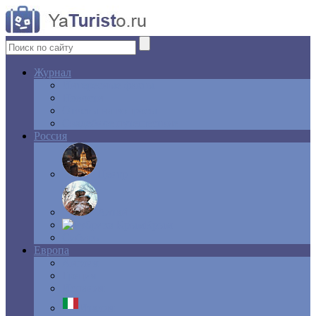
Журнал
Интересные факты
Новости
Ответы на вопросы
Свадебное путешествие
Россия
Центр
Алтай
Крым
Сибирь
Европа
Англия
Греция
Испания
Италия