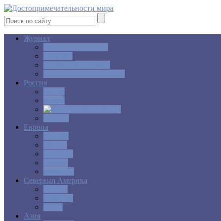
Журнал
Интересные факты
Новости
Ответы на вопросы
Свадебное путешествие
Россия
Центр
Алтай
Крым
Сибирь
Европа
Англия
Греция
Испания
Италия
Франция
Северная Америка
Канада
Мексика
США
Азия