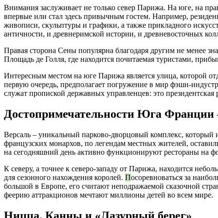
Внимания заслуживает не только север Парижа. На юге, на пра
впервые или стал здесь привычным гостем. Например, резиде
живописи, скульптуры и графики, а также прикладного искусс
античности, и древнеримской истории, и древневосточных кол
Правая сторона Сены популярна благодаря другим не менее зн
Площадь де Голля, где находится почитаемая туристами, прибы
Интересным местом на юге Парижа является улица, которой отд
первую очередь, предполагает погружение в мир фэшн-индустр
служат пропиской державных управленцев: это президентская 
Достопримечательности Юга Франции –
Версаль – уникальный парково-дворцовый комплекс, который 
французских монархов, по легендам местных жителей, оставили 
на сегодняшний день активно функционируют рестораны на фо
К северу, а точнее к северо-западу от Парижа, находится неб
для сезонного нахождения королей.
П
осоревноваться за наибол
большой в Европе, его считают неподражаемой сказочной стра
феерию аттракционов мечтают миллионы детей во всем мире.
Ницца, Канны и «Лазурный берег»