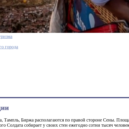
уризма
го города
ции
, Тампль, Биржа располагаются по правой стороне Сены. Площад
о Солдата собирает у своих стен ежегодно сотни тысяч человек