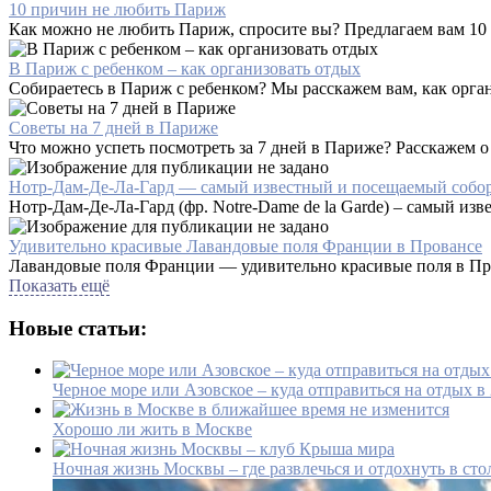
10 причин не любить Париж
Как можно не любить Париж, спросите вы? Предлагаем вам 10 фа
В Париж с ребенком – как организовать отдых
Собираетесь в Париж с ребенком? Мы расскажем вам, как орган
Советы на 7 дней в Париже
Что можно успеть посмотреть за 7 дней в Париже? Расскажем о
Нотр-Дам-Де-Ла-Гард — самый известный и посещаемый собор
Нотр-Дам-Де-Ла-Гард (фр. Notre-Dame de la Garde) – самый из
Удивительно красивые Лавандовые поля Франции в Провансе
Лавандовые поля Франции — удивительно красивые поля в Про
Показать ещё
Новые статьи:
Черное море или Азовское – куда отправиться на отдых в
Хорошо ли жить в Москве
Ночная жизнь Москвы – где развлечься и отдохнуть в сто