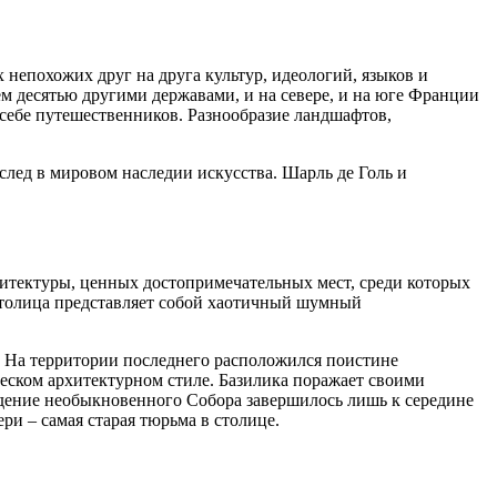
 непохожих друг на друга культур, идеологий, языков и
ем десятью другими державами, и на севере, и на юге Франции
 себе путешественников. Разнообразие ландшафтов,
лед в мировом наследии искусства. Шарль де Голь и
рхитектуры, ценных достопримечательных мест, среди которых
Столица представляет собой хаотичный шумный
. На территории последнего расположился поистине
еском архитектурном стиле. Базилика поражает своими
ведение необыкновенного Собора завершилось лишь к середине
ри – самая старая тюрьма в столице.