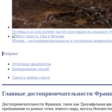
Путёвка в ад или почему растёт популярность опасного т
Муром – достопримечательности и гостиницы знаменито
Рубрики
Отличные авиабилеты
Бронирование отелей
Такси в любом городе
Главные достопримечательности Фран
Достопримечательности Франции, такие как Триумфальная арка
прибывшими из разных точек земного шара, могила Неизвестног