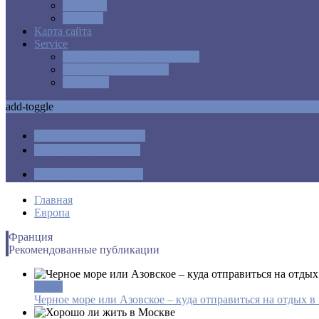
Армения
Израиль
Карта сайта
Service
Авиабилеты в любую точку
Бронирования отелей
Трансфер
add-toggle
Отличные авиабилеты
Бронирование отелей
Такси в любом городе
Главная
Европа
Франция
Рекомендованные публикации
Крым
Черное море или Азовское – куда отправиться на отдых в