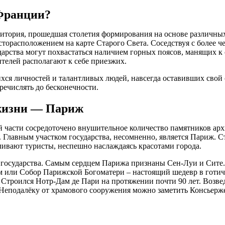
 Франции?
рритория, прошедшая столетия формирования на основе различных
торасположением на карте Старого Света. Соседствуя с более ч
дарства могут похвастаться наличием горных поясов, манящих к
телей располагают к себе приезжих.
я личностей и талантливых людей, навсегда оставивших свой с
ечислять до бесконечности.
 жизни — Париж
ной части сосредоточено внушительное количество памятников а
. Главным участком государства, несомненно, является Париж. 
ливают туристы, неспешно наслаждаясь красотами города.
й государства. Самым сердцем Парижа признаны Сен-Луи и Сите
м или Собор Парижской Богоматери – настоящий шедевр в готич
д. Строился Нотр-Дам де Пари на протяжении почти 90 лет. Воз
. Неподалёку от храмового сооружения можно заметить Консьерже