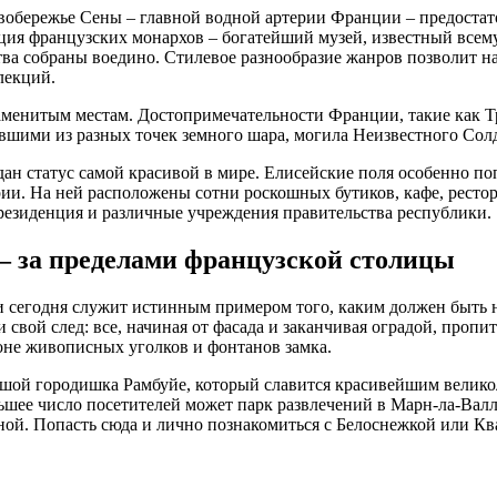
вобережье Сены – главной водной артерии Франции – предостато
нция французских монархов – богатейший музей, известный все
тва собраны воедино. Стилевое разнообразие жанров позволит 
лекций.
аменитым местам. Достопримечательности Франции, такие как Т
вшими из разных точек земного шара, могила Неизвестного Солда
ан статус самой красивой в мире. Елисейские поля особенно по
ии. На ней расположены сотни роскошных бутиков, кафе, рестор
резиденция и различные учреждения правительства республики.
 за пределами французской столицы
и сегодня служит истинным примером того, каким должен быть
свой след: все, начиная от фасада и заканчивая оградой, пропи
не живописных уголков и фонтанов замка.
ольшой городишка Рамбуйе, который славится красивейшим велик
ьшее число посетителей может парк развлечений в Марн-ла-Валл
ной. Попасть сюда и лично познакомиться с Белоснежкой или Кв