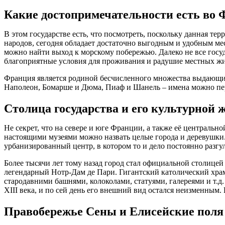
Какие достопримечательности есть во
В этом государстве есть, что посмотреть, поскольку данная те
народов, сегодня обладает достаточно выгодным и удобным мес
можно найти выход к морскому побережью. Далеко не все госу
благоприятные условия для проживания и радушие местных жи
Франция является родиной бесчисленного множества выдающихс
Наполеон, Бомарше и Дюма, Пиаф и Шанель – имена можно пер
Столица государства и его культурной
Не секрет, что на севере и юге Франции, а также её централь
настоящими музеями можно назвать целые города и деревушки
урбанизированный центр, в котором то и дело постоянно разгу
Более тысячи лет тому назад город стал официальной столице
легендарный Нотр-Дам де Пари. Гигантский католический хра
стародавними башнями, колоколами, статуями, галереями и т.
XIII века, и по сей день его внешний вид остался неизменным
Правобережье Сены и Елисейские поля