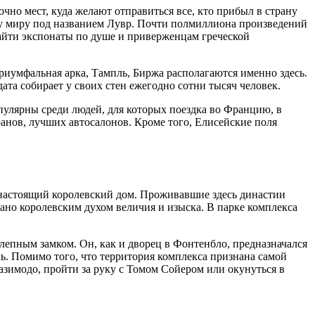
чно мест, куда желают отправиться все, кто прибыл в страну
му миру под названием Лувр. Почти полмиллиона произведений
найти экспонаты по душе и приверженцам греческой
риумфальная арка, Тампль, Биржа располагаются именно здесь.
та собирает у своих стен ежегодно сотни тысяч человек.
пулярны среди людей, для которых поездка во Францию, в
анов, лучших автосалонов. Кроме того, Елисейские поля
 настоящий королевский дом. Проживавшие здесь династии
тано королевским духом величия и изыска. В парке комплекса
олепным замком. Он, как и дворец в Фонтенбло, предназначался
ь. Помимо того, что территория комплекса признана самой
азимодо, пройти за руку с Томом Сойером или окунуться в